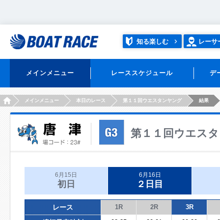
知る楽しむ
レーサ
メインメニュー
レーススケジュール
デ
HOME
メインメニュー
本日のレース
第１１回ウエスタンヤング
結果
第１１回ウエスタ
6月15日
6月16日
初日
２日目
レース
1R
2R
3R