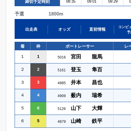
締切予定時刻
08:35
09:01
09:29
0
予選 1800m
コンピ
出走表
オッズ
直前情報
予
着
枠
ボートレーサー
レ
宮田 龍馬
１
1
5016
登玉 隼百
２
2
5161
井本 昌也
３
3
4985
薮内 瑞希
４
4
4909
山下 大輝
５
6
5126
山崎 鉄平
６
5
4879