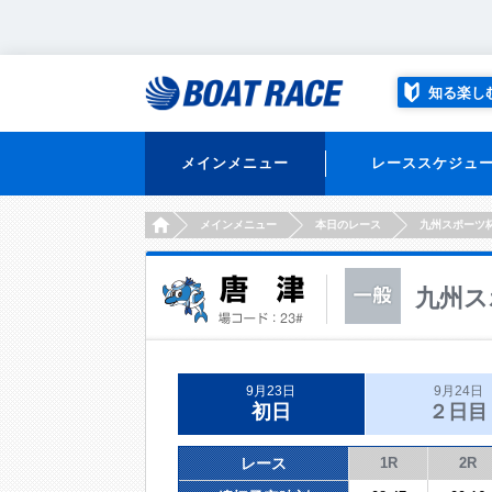
知る楽し
メインメニュー
レーススケジュ
HOME
メインメニュー
本日のレース
九州スポーツ
九州ス
9月23日
9月24日
初日
２日目
レース
1R
2R