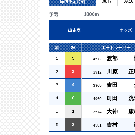
締切予定時刻
08:47
09:16
予選 1800m
出走表
オッズ
着
枠
ボートレーサー
渡部 
１
5
4572
川原 正
２
3
3912
吉田 
３
4
3809
町田 洸
４
6
4969
大神 康
５
1
3574
吉村 
６
2
4581