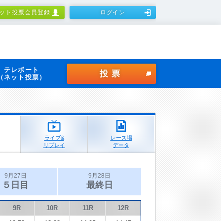
ット投票会員登録
ログイン
テレボート
投票
（ネット投票）
ライブ&
レース場
リプレイ
データ
9月27日
9月28日
５日目
最終日
9R
10R
11R
12R