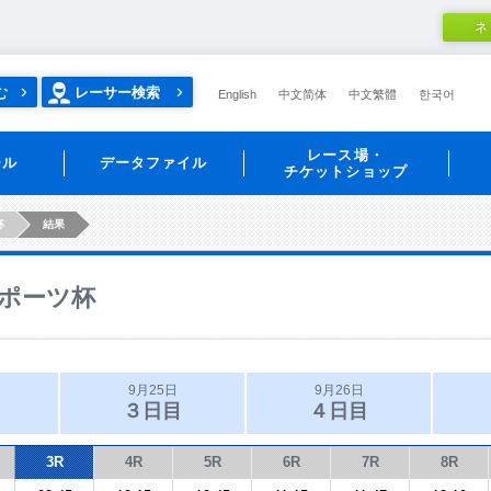
ネ
む
レーサー検索
English
中文简体
中文繁體
한국어
レース場・
ール
データファイル
チケットショップ
杯
結果
ポーツ杯
9月25日
9月26日
３日目
４日目
3R
4R
5R
6R
7R
8R