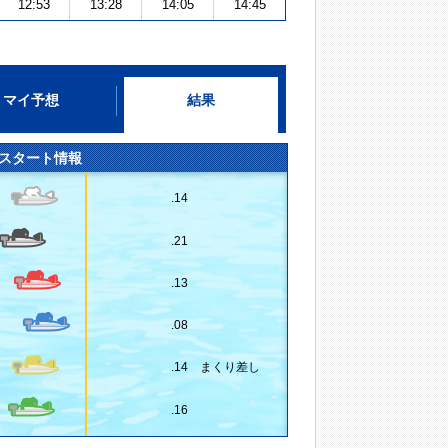
12:53
13:28
14:05
14:45
マイ予想
結果
スタート情報
.14
.21
.13
.08
.14 まくり差し
.16