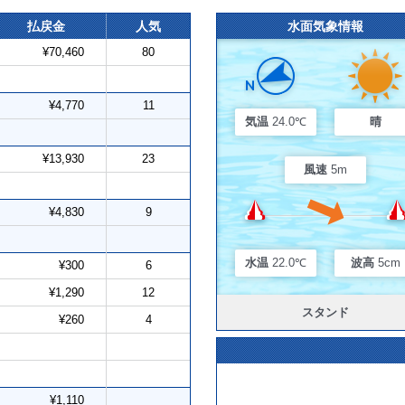
払戻金
人気
水面気象情報
¥70,460
80
¥4,770
11
気温
24.0℃
晴
¥13,930
23
風速
5m
¥4,830
9
水温
22.0℃
波高
5cm
¥300
6
¥1,290
12
スタンド
¥260
4
¥1,110