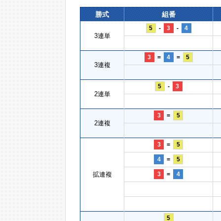
勝式
組番
5
-
3
-
4
3連単
3
=
4
=
5
3連複
5
-
3
2連単
3
=
5
2連複
3
=
5
4
=
5
拡連複
3
=
4
5