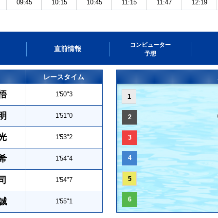
09:45
10:15
10:45
11:15
11:47
12:19
コンピューター
直前情報
予想
レースタイム
悟
1'50"3
1
明
1'51"0
2
光
1'53"2
3
希
4
1'54"4
司
5
1'54"7
6
誠
1'55"1