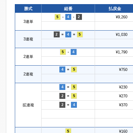
勝式
組番
払戻金
5
-
4
-
2
¥9,260
3連単
2
=
4
=
5
¥1,030
3連複
5
-
4
¥1,790
2連単
4
=
5
¥750
2連複
4
=
5
¥230
2
=
5
¥270
拡連複
2
=
4
¥370
5
¥160