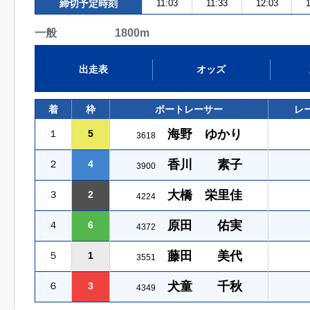
締切予定時刻
11:03
11:33
12:03
1
一般 1800m
出走表
オッズ
着
枠
ボートレーサー
レ
海野 ゆかり
１
5
3618
香川 素子
２
4
3900
大橋 栄里佳
３
2
4224
原田 佑実
４
6
4372
藤田 美代
５
1
3551
犬童 千秋
６
3
4349