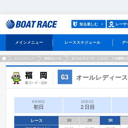
知る楽しむ
レーサ
メインメニュー
レーススケジュール
デ
HOME
メインメニュー
本日のレース
オールレディース ＬＯＶＥ ＦＭ福岡な
オールレディース
9月30日
10月1日
初日
２日目
レース
1R
2R
3R