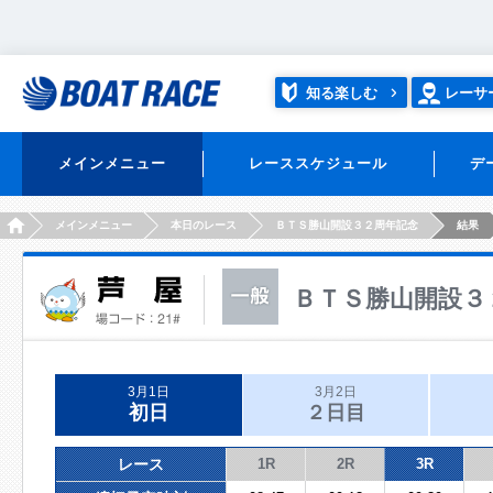
知る楽しむ
レーサ
メインメニュー
レーススケジュール
デ
HOME
メインメニュー
本日のレース
ＢＴＳ勝山開設３２周年記念
結果
ＢＴＳ勝山開設３
3月1日
3月2日
初日
２日目
レース
1R
2R
3R