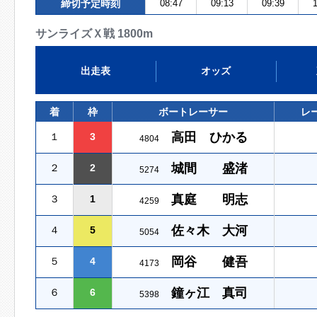
締切予定時刻
08:47
09:13
09:39
1
サンライズＸ戦 1800m
出走表
オッズ
着
枠
ボートレーサー
レ
高田 ひかる
１
3
4804
城間 盛渚
２
2
5274
真庭 明志
３
1
4259
佐々木 大河
４
5
5054
岡谷 健吾
５
4
4173
鐘ヶ江 真司
６
6
5398