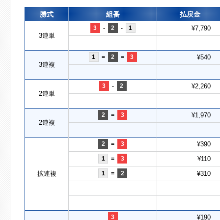
勝式
組番
払戻金
3
-
2
-
1
¥7,790
3連単
1
=
2
=
3
¥540
3連複
3
-
2
¥2,260
2連単
2
=
3
¥1,970
2連複
2
=
3
¥390
1
=
3
¥110
拡連複
1
=
2
¥310
3
¥190