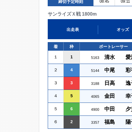
締切予定時刻
08:45
09:11
サンライズＸ戦 1800m
出走表
オッズ
着
枠
ボートレーサー
清水 愛
１
1
5163
中尾 彩
２
4
5144
日高 逸
３
3
3188
金田 幸
４
5
4065
中田 夕
５
6
4900
福島 陽
６
2
3357