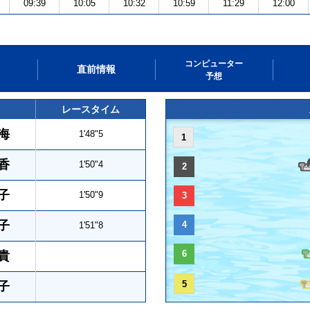
09:39
10:05
10:32
10:59
11:29
12:00
コンピューター
直前情報
予想
レースタイム
海
1'48"5
1
香
1'50"4
2
子
1'50"9
3
子
4
1'51"8
6
貴
5
子