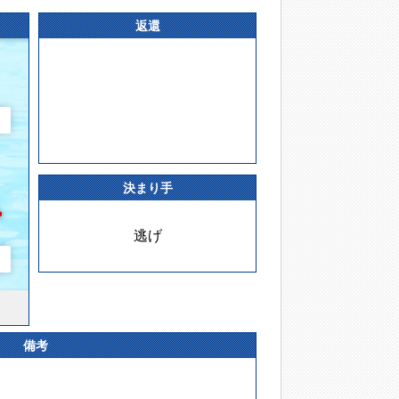
返還
決まり手
逃げ
備考