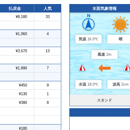
払戻金
人気
水面気象情報
¥8,180
33
¥1,060
4
気温
16.0℃
晴
¥3,670
13
風速
2m
¥1,890
7
水温
18.0℃
波高
2cm
¥450
9
¥130
1
スタンド
¥380
8
¥180