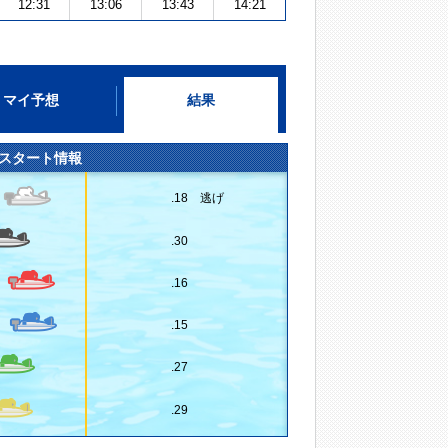
12:31
13:06
13:43
14:21
マイ予想
結果
スタート情報
.18 逃げ
.30
.16
.15
.27
.29