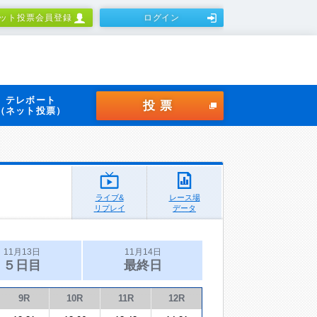
ット投票会員登録
ログイン
テレボート
投票
（ネット投票）
ライブ&
レース場
リプレイ
データ
11月13日
11月14日
５日目
最終日
9R
10R
11R
12R