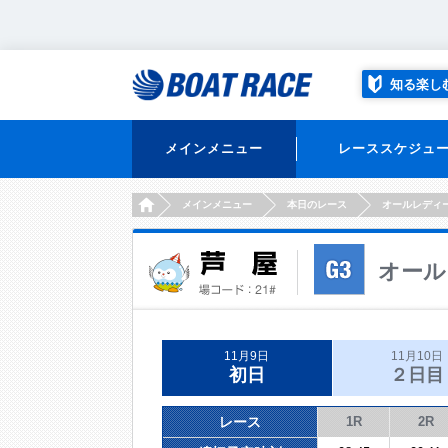
知る楽し
メインメニュー
レーススケジュ
HOME
メインメニュー
本日のレース
オールレディ
オール
11月9日
11月10日
初日
２日目
レース
1R
2R