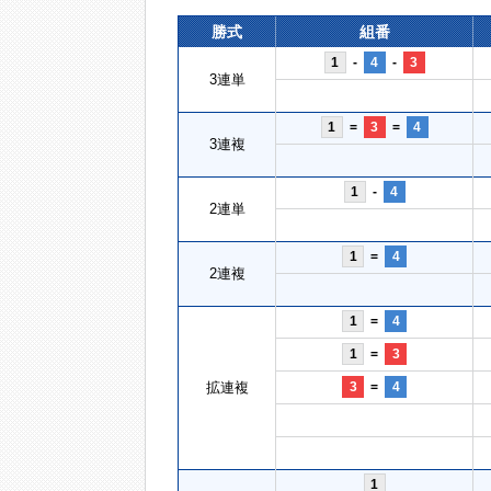
勝式
組番
1
-
4
-
3
3連単
1
=
3
=
4
3連複
1
-
4
2連単
1
=
4
2連複
1
=
4
1
=
3
拡連複
3
=
4
1