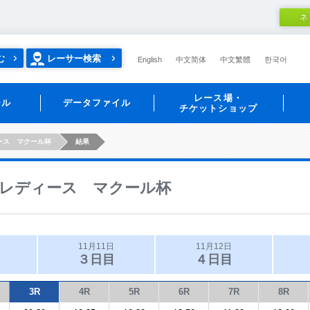
ネ
む
レーサー検索
English
中文简体
中文繁體
한국어
レース場・
ール
データファイル
チケットショップ
ース マクール杯
結果
レディース マクール杯
11月11日
11月12日
３日目
４日目
3R
4R
5R
6R
7R
8R