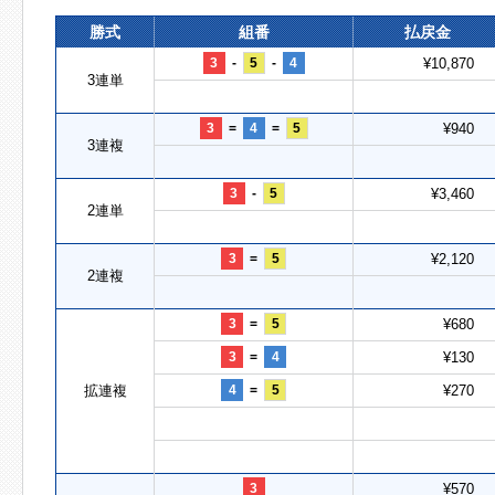
勝式
組番
払戻金
3
-
5
-
4
¥10,870
3連単
3
=
4
=
5
¥940
3連複
3
-
5
¥3,460
2連単
3
=
5
¥2,120
2連複
3
=
5
¥680
3
=
4
¥130
拡連複
4
=
5
¥270
3
¥570