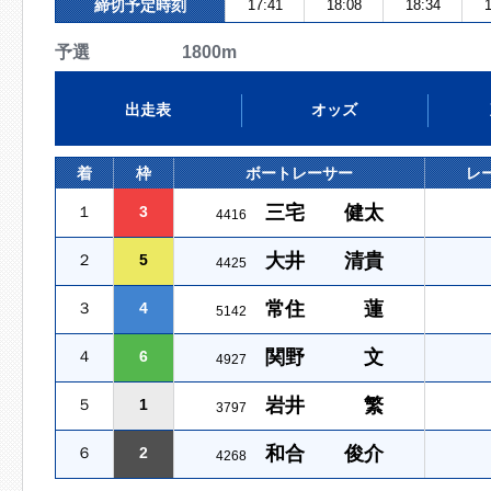
締切予定時刻
17:41
18:08
18:34
1
予選 1800m
出走表
オッズ
着
枠
ボートレーサー
レ
三宅 健太
１
3
4416
大井 清貴
２
5
4425
常住 蓮
３
4
5142
関野 文
４
6
4927
岩井 繁
５
1
3797
和合 俊介
６
2
4268