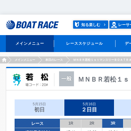
知る楽しむ
レーサ
メインメニュー
レーススケジュール
デ
HOME
メインメニュー
本日のレース
ＭＮＢＲ若松１ｓｔマンスリーＢＯＡＴＲ
ＭＮＢＲ若松１ｓ
5月15日
5月16日
初日
２日目
レース
1R
2R
3R