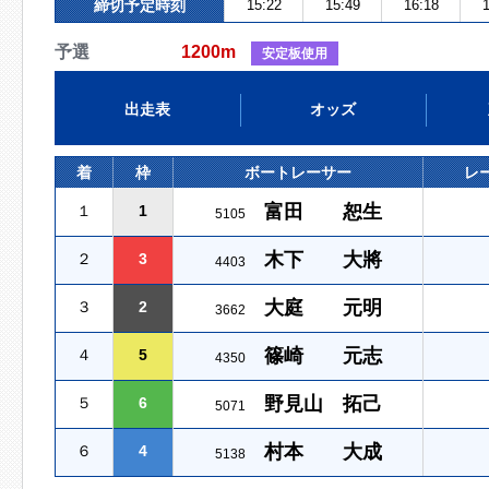
締切予定時刻
15:22
15:49
16:18
1
予選
1200m
安定板使用
出走表
オッズ
着
枠
ボートレーサー
レ
富田 恕生
１
1
5105
木下 大將
２
3
4403
大庭 元明
３
2
3662
篠崎 元志
４
5
4350
野見山 拓己
５
6
5071
村本 大成
６
4
5138