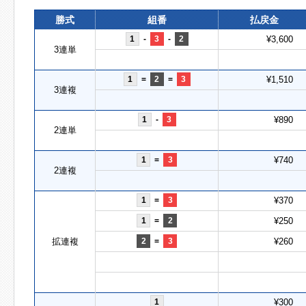
勝式
組番
払戻金
1
-
3
-
2
¥3,600
3連単
1
=
2
=
3
¥1,510
3連複
1
-
3
¥890
2連単
1
=
3
¥740
2連複
1
=
3
¥370
1
=
2
¥250
拡連複
2
=
3
¥260
1
¥300