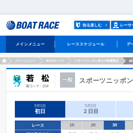
知る楽しむ
レーサ
メインメニュー
レーススケジュール
デ
HOME
メインメニュー
本日のレース
スポーツニッポン杯ＧＷ特選競走
結
スポーツニッポン
5月1日
5月2日
初日
２日目
レース
1R
2R
3R