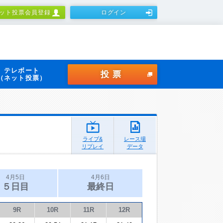
ット投票会員登録
ログイン
テレボート
投票
（ネット投票）
ライブ&
レース場
リプレイ
データ
4月5日
4月6日
５日目
最終日
9R
10R
11R
12R