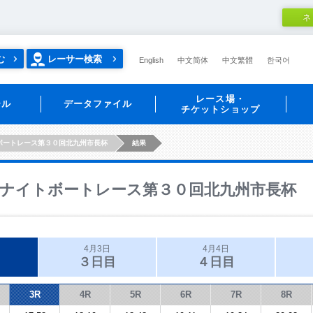
ネ
む
レーサー検索
English
中文简体
中文繁體
한국어
レース場・
ール
データファイル
チケットショップ
ボートレース第３０回北九州市長杯
結果
ナイトボートレース第３０回北九州市長杯
4月3日
4月4日
３日目
４日目
3R
4R
5R
6R
7R
8R