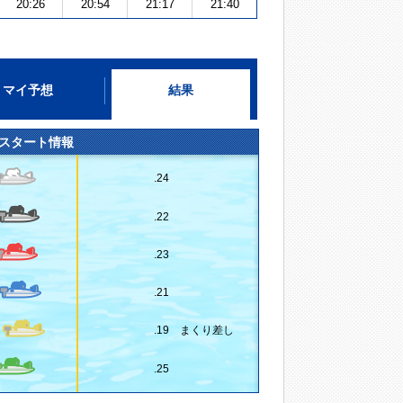
20:26
20:54
21:17
21:40
マイ予想
結果
スタート情報
.24
.22
.23
.21
.19 まくり差し
.25