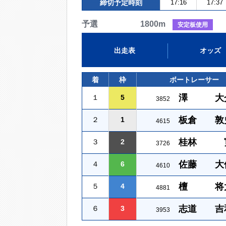
締切予定時刻
17:16
17:37
予選 1800m
安定板使用
出走表
オッズ
着
枠
ボートレーサー
澤 大
１
5
3852
板倉 敦
２
1
4615
桂林 
３
2
3726
佐藤 大
４
6
4610
檀 将
５
4
4881
志道 吉
６
3
3953