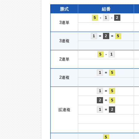
勝式
組番
5
-
1
-
2
3連単
1
=
2
=
5
3連複
5
-
1
2連単
1
=
5
2連複
1
=
5
2
=
5
拡連複
1
=
2
5