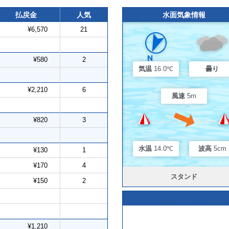
払戻金
人気
水面気象情報
¥6,570
21
¥580
2
気温
16.0℃
曇り
¥2,210
6
風速
5m
¥820
3
水温
14.0℃
波高
5cm
¥130
1
¥170
4
スタンド
¥150
2
¥1,210