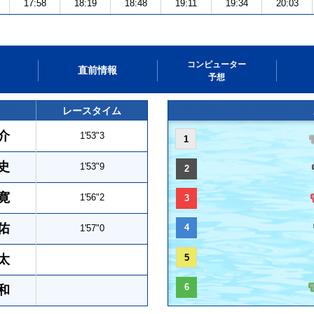
17:58
18:19
18:48
19:11
19:34
20:03
コンピューター
直前情報
予想
レースタイム
介
1'53"3
1
史
1'53"9
2
寛
1'56"2
3
佑
4
1'57"0
太
5
6
和