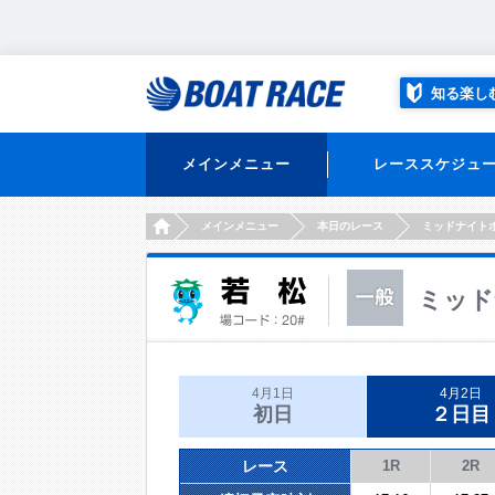
知る楽し
メインメニュー
レーススケジュ
HOME
メインメニュー
本日のレース
ミッドナイト
ミッド
4月1日
4月2日
初日
２日目
レース
1R
2R