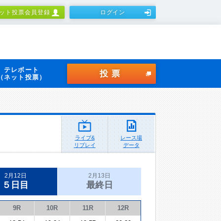
ット投票会員登録
ログイン
テレボート
投票
（ネット投票）
ライブ&
レース場
リプレイ
データ
2月12日
2月13日
５日目
最終日
9R
10R
11R
12R