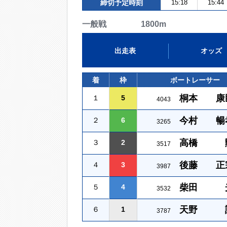
締切予定時刻
15:18
15:44
一般戦 1800m
出走表
オッズ
着
枠
ボートレーサー
桐本 康
１
5
4043
今村 暢
２
6
3265
高橋 
３
2
3517
後藤 正
４
3
3987
柴田 
５
4
3532
天野 
６
1
3787