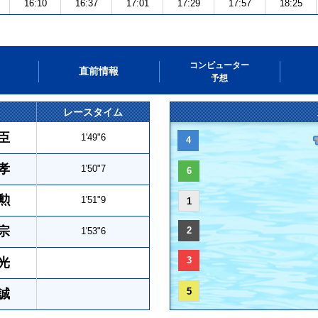
16:10
16:37
17:01
17:29
17:57
18:25
コンピューター
直前情報
予想
レースタイム
臣
1'49"6
4
孝
1'50"7
6
勲
1'51"9
1
宗
2
1'53"6
3
光
5
誠