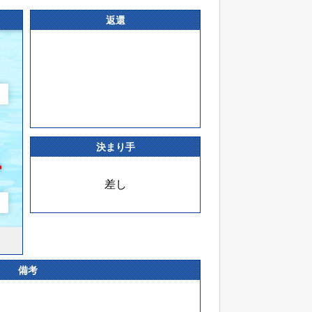
返還
決まり手
差し
備考