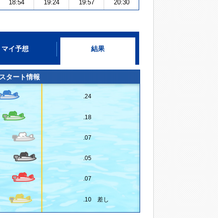
18:54
19:24
19:57
20:30
マイ予想
結果
スタート情報
.24
.18
.07
.05
.07
.10 差し