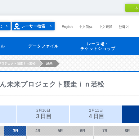
ネ
む
レーサー検索
English
中文简体
中文繁體
한국어
レース場・
ール
データファイル
チケットショップ
プロジェクト競走ｉｎ若松
結果
ん未来プロジェクト競走ｉｎ若松
2月10日
2月11日
３日目
４日目
3R
4R
5R
6R
7R
8R