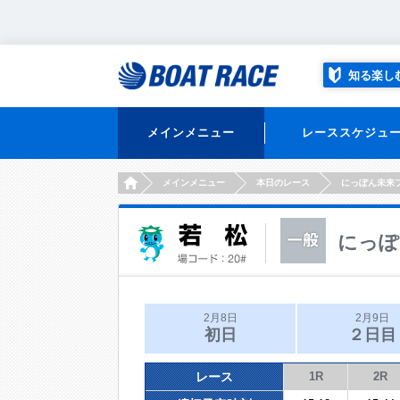
知る楽し
メインメニュー
レーススケジュ
HOME
メインメニュー
本日のレース
にっぽん未来
にっぽ
2月8日
2月9日
初日
２日目
レース
1R
2R