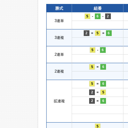
勝式
組番
5
-
6
-
2
3連単
2
=
5
=
6
3連複
5
-
6
2連単
5
=
6
2連複
5
=
6
2
=
5
拡連複
2
=
6
5