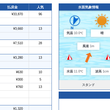
払戻金
人気
水面気象情報
¥33,870
96
¥3,660
13
気温
10.0℃
晴
¥7,510
28
風速
1m
¥3,280
13
水温
11.0℃
波高
1cm
¥630
10
¥300
5
スタンド
¥760
13
¥1,320