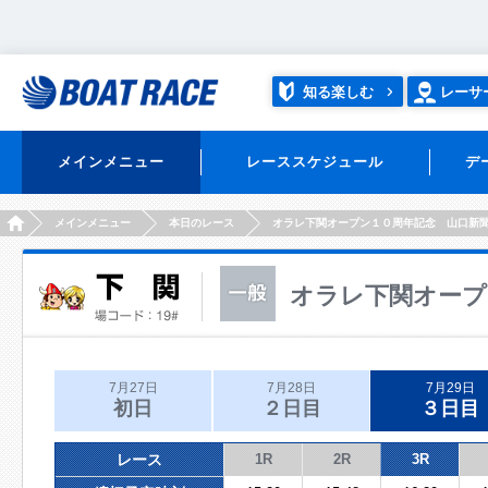
知る楽しむ
レーサ
メインメニュー
レーススケジュール
デ
HOME
メインメニュー
本日のレース
オラレ下関オープン１０周年記念 山口新
オラレ下関オープ
7月27日
7月28日
7月29日
初日
２日目
３日目
レース
1R
2R
3R