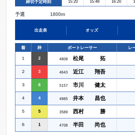
締切予定時刻
15:20
15:48
16:20
1
予選 1800m
出走表
オッズ
着
枠
ボートレーサー
レ
松尾 拓
１
2
4808
近江 翔吾
２
3
4643
市川 健太
３
6
5157
井本 昌也
４
4
4985
西村 勝
５
5
3589
半田 尚也
６
1
4708