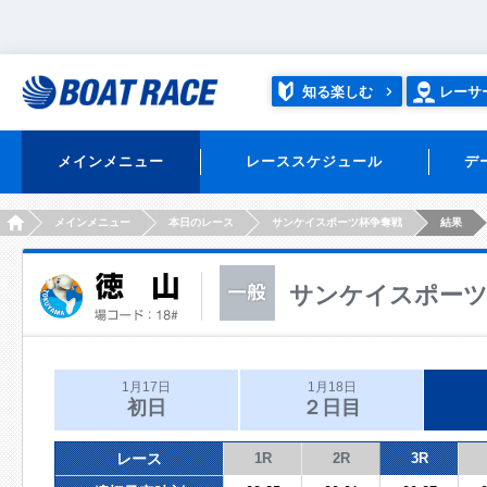
知る楽しむ
レーサ
メインメニュー
レーススケジュール
デ
HOME
メインメニュー
本日のレース
サンケイスポーツ杯争奪戦
結果
サンケイスポーツ
1月17日
1月18日
初日
２日目
レース
1R
2R
3R