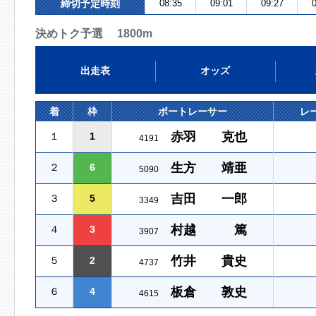
締切予定時刻
08:35
09:01
09:27
0
決めトク予選 1800m
出走表
オッズ
着
枠
ボートレーサー
レ
赤羽 克也
１
1
4191
生方 靖亜
２
6
5090
吉田 一郎
３
5
3349
村越 篤
４
3
3907
竹井 貴史
５
2
4737
板倉 敦史
６
4
4615