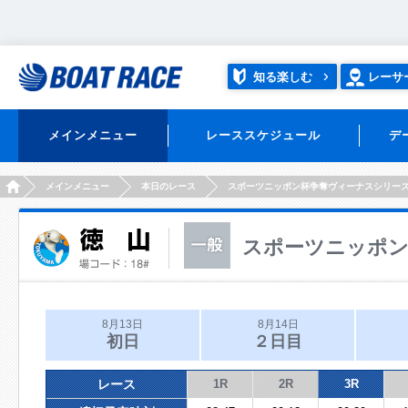
知る楽しむ
レーサ
メインメニュー
レーススケジュール
デ
HOME
メインメニュー
本日のレース
スポーツニッポン杯争奪ヴィーナスシリー
スポーツニッポン
8月13日
8月14日
初日
２日目
レース
1R
2R
3R