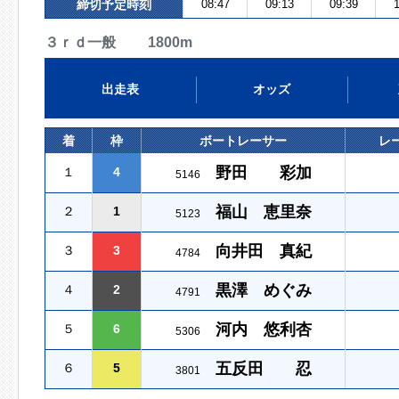
締切予定時刻
08:47
09:13
09:39
1
３ｒｄ一般 1800m
出走表
オッズ
着
枠
ボートレーサー
レ
野田 彩加
１
4
5146
福山 恵里奈
２
1
5123
向井田 真紀
３
3
4784
黒澤 めぐみ
４
2
4791
河内 悠利杏
５
6
5306
五反田 忍
６
5
3801