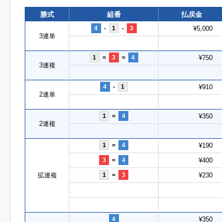
勝式
組番
払戻金
4
-
1
-
3
¥5,000
3連単
1
=
3
=
4
¥750
3連複
4
-
1
¥910
2連単
1
=
4
¥350
2連複
1
=
4
¥190
3
=
4
¥400
拡連複
1
=
3
¥230
4
¥350