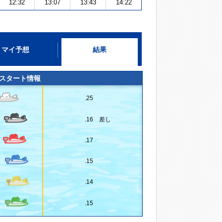
12:32
13:07
13:43
14:22
マイ予想
結果
スタート情報
.25
.16 差し
.17
.15
.14
.15