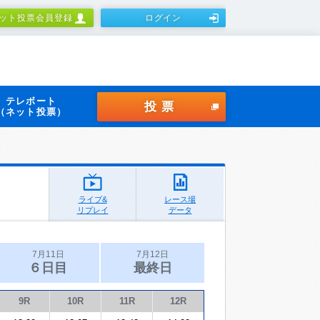
ット投票会員登録
ログイン
テレボート
投票
（ネット投票）
ライブ&
レース場
リプレイ
データ
7月11日
7月12日
６日目
最終日
9R
10R
11R
12R