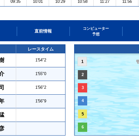
09:35
10:01
10:29
10:58
11:27
11:56
コンピューター
直前情報
予想
レースタイム
樹
1'54"2
1
介
1'55"0
2
司
1'56"2
3
年
4
1'56"9
猛
5
6
彦