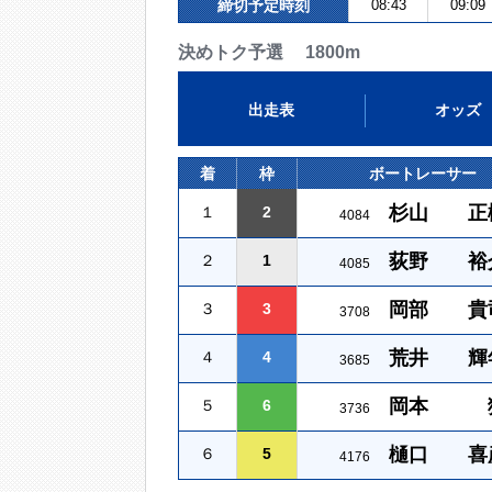
締切予定時刻
08:43
09:09
決めトク予選 1800m
出走表
オッズ
着
枠
ボートレーサー
杉山 正
１
2
4084
荻野 裕
２
1
4085
岡部 貴
３
3
3708
荒井 輝
４
4
3685
岡本 
５
6
3736
樋口 喜
６
5
4176