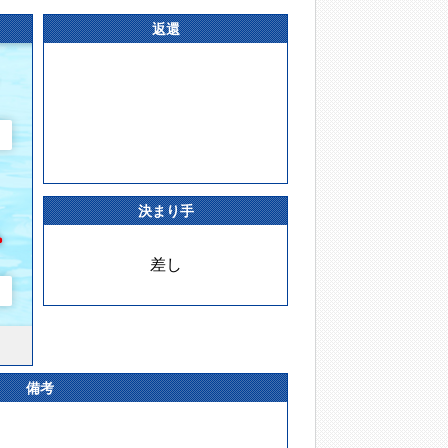
返還
決まり手
差し
備考