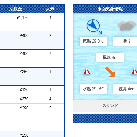
払戻金
人気
水面気象情報
¥1,170
4
¥400
2
気温
29.0℃
曇り
¥400
2
風速
4m
¥260
1
水温
29.0℃
波高
4cm
¥120
1
¥270
4
スタンド
¥290
5
¥250