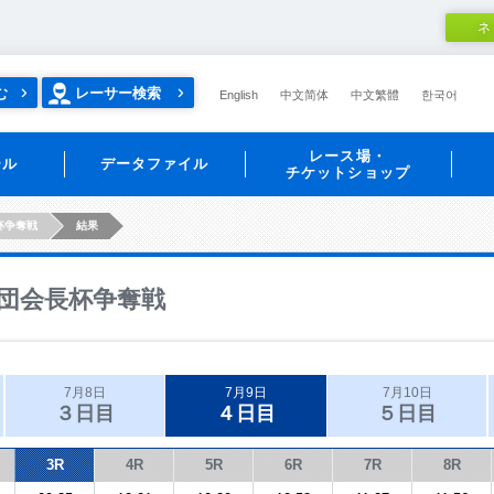
ネ
む
レーサー検索
English
中文简体
中文繁體
한국어
レース場・
ール
データファイル
チケットショップ
杯争奪戦
結果
団会長杯争奪戦
7月8日
7月9日
7月10日
３日目
４日目
５日目
3R
4R
5R
6R
7R
8R