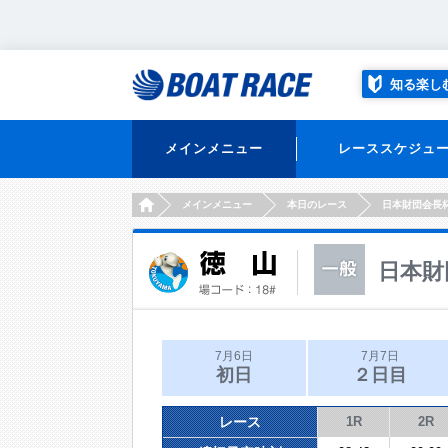
知る楽し
メインメニュー
レーススケジュ
HOME
メインメニュー
本日のレース
日本財団会長
日本財
7月6日
7月7日
初日
２日目
レース
1R
2R