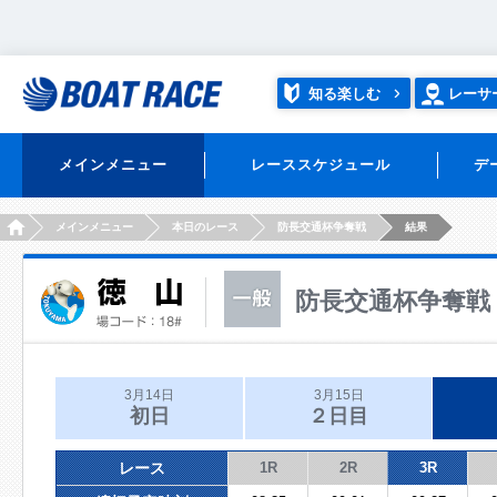
知る楽しむ
レーサ
メインメニュー
レーススケジュール
デ
HOME
メインメニュー
本日のレース
防長交通杯争奪戦
結果
防長交通杯争奪戦
3月14日
3月15日
初日
２日目
レース
1R
2R
3R