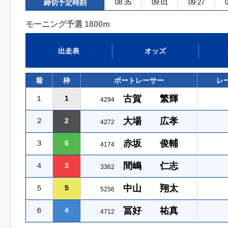
締切予定時刻
08:35
09:01
09:27
0
モーニング予選 1800m
出走表
オッズ
着
枠
ボートレーサー
レ
古賀 繁輝
１
1
4294
大場 広孝
２
2
4272
赤坂 俊輔
３
6
4174
間嶋 仁志
４
3
3362
中山 翔太
５
5
5256
冨好 祐真
６
4
4712