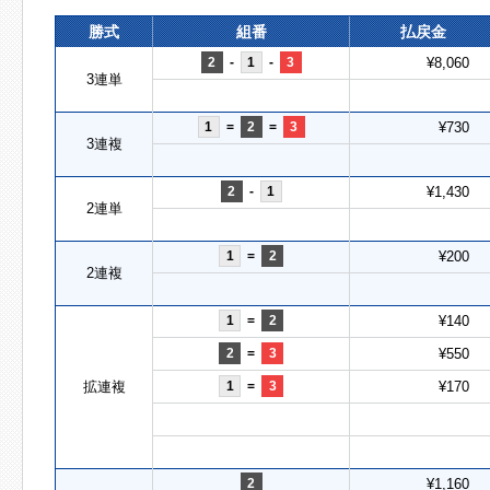
勝式
組番
払戻金
2
-
1
-
3
¥8,060
3連単
1
=
2
=
3
¥730
3連複
2
-
1
¥1,430
2連単
1
=
2
¥200
2連複
1
=
2
¥140
2
=
3
¥550
拡連複
1
=
3
¥170
2
¥1,160