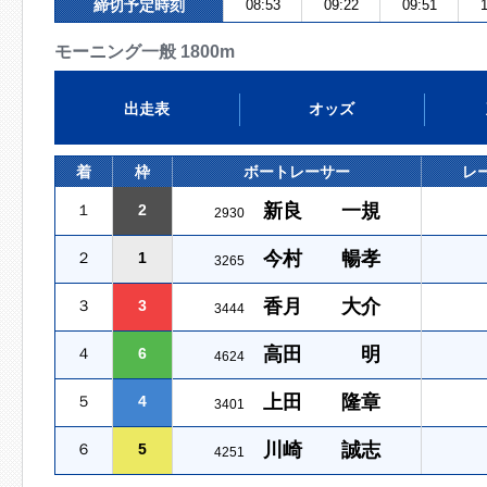
締切予定時刻
08:53
09:22
09:51
1
モーニング一般 1800m
出走表
オッズ
着
枠
ボートレーサー
レ
新良 一規
１
2
2930
今村 暢孝
２
1
3265
香月 大介
３
3
3444
高田 明
４
6
4624
上田 隆章
５
4
3401
川崎 誠志
６
5
4251