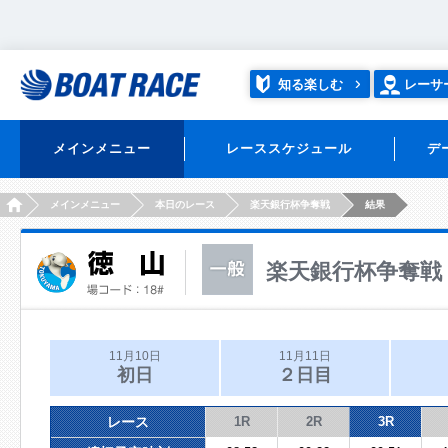
知る楽しむ
レーサ
メインメニュー
レーススケジュール
デ
HOME
メインメニュー
本日のレース
楽天銀行杯争奪戦
結果
楽天銀行杯争奪戦
11月10日
11月11日
初日
２日目
レース
1R
2R
3R