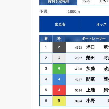
締切予定時刻
15:25
15:53
予選 1800m
出走表
オッズ
着
枠
ボートレーサー
坪口 竜
１
2
4553
榮田 将
２
1
4007
加藤 政
３
6
4598
間庭 菜
４
4
4947
上瀧 絢
５
3
5124
小野 
６
5
3994