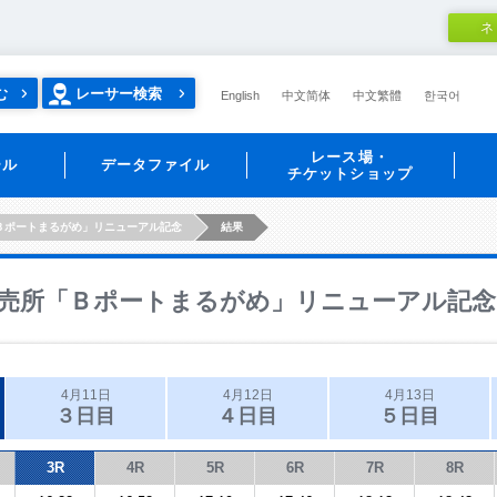
ネ
む
レーサー検索
English
中文简体
中文繁體
한국어
レース場・
ール
データファイル
チケットショップ
Ｂポートまるがめ」リニューアル記念
結果
売所「Ｂポートまるがめ」リニューアル記念
4月11日
4月12日
4月13日
３日目
４日目
５日目
3R
4R
5R
6R
7R
8R