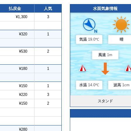
払戻金
人気
水面気象情報
¥1,300
3
¥320
1
気温
19.0℃
晴
¥530
2
風速
1m
¥180
1
水温
14.0℃
波高
1cm
¥150
1
¥220
3
スタンド
¥150
2
¥280