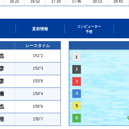
16:22
16:52
17:19
17:46
18:13
18:43
コンピューター
直前情報
予想
レースタイム
也
1'51"2
1
彦
1'52"3
2
彦
1'53"8
3
摘
4
1'54"4
也
5
1'55"6
6
桜
1'55"7