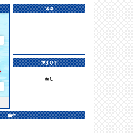
返還
決まり手
差し
備考