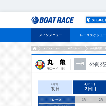
知る楽し
メインメニュー
レーススケジュ
HOME
メインメニュー
本日のレース
外向発売所「
外向発
4月9日
4月10日
初日
２日目
レース
1R
2R