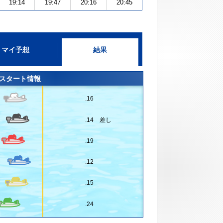
19:14
19:47
20:16
20:45
マイ予想
結果
スタート情報
.16
.14 差し
.19
.12
.15
.24