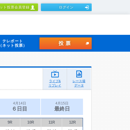
ット投票会員登録
ログイン
テレボート
投票
（ネット投票）
ライブ&
レース場
リプレイ
データ
4月14日
4月15日
６日目
最終日
9R
10R
11R
12R