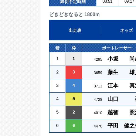
締切予定時刻
08:51
09:17
どきどきなると 1800m
出走表
オッズ
着
枠
ボートレーサー
小坂 尚
１
1
4295
藤生 雄
２
3
3659
江本 真
３
4
3711
山口 
４
5
4728
越智 照
５
2
4010
平田 健之
６
6
4470