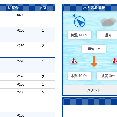
払戻金
人気
水面気象情報
¥480
1
¥230
1
気温
14.0℃
曇り
¥280
2
風速
3m
¥220
1
水温
10.0℃
波高
3cm
¥130
2
¥100
1
スタンド
¥260
5
¥100