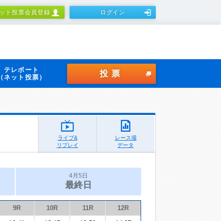
ット投票会員登録
ログイン
テレボート
投票
（ネット投票）
ライブ&
レース場
リプレイ
データ
4月5日
最終日
9R
10R
11R
12R