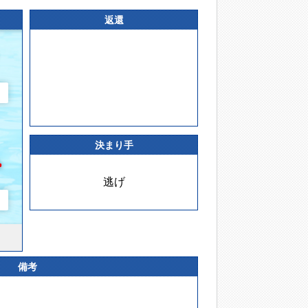
返還
決まり手
逃げ
備考