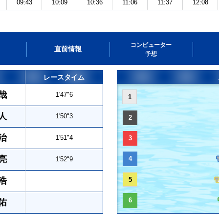
09:43
10:09
10:36
11:06
11:37
12:08
コンピューター
直前情報
予想
レースタイム
哉
1'47"6
1
人
1'50"3
2
治
1'51"4
3
亮
4
1'52"9
浩
5
6
佑