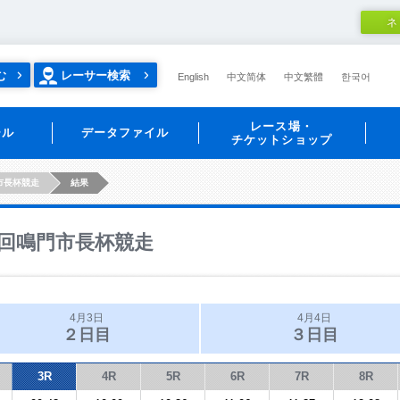
ネ
む
レーサー検索
English
中文简体
中文繁體
한국어
レース場・
ール
データファイル
チケットショップ
市長杯競走
結果
回鳴門市長杯競走
4月3日
4月4日
２日目
３日目
3R
4R
5R
6R
7R
8R