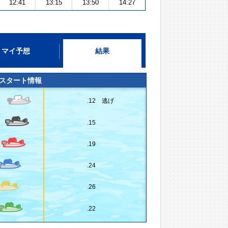
12:41
13:15
13:50
14:27
マイ予想
結果
スタート情報
.12 逃げ
.15
.19
.24
.26
.22