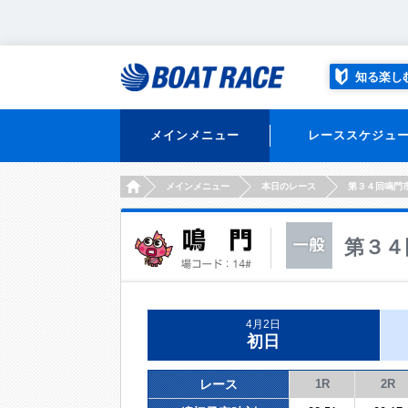
知る楽し
メインメニュー
レーススケジュ
HOME
メインメニュー
本日のレース
第３４回鳴門
第３４
4月2日
初日
レース
1R
2R