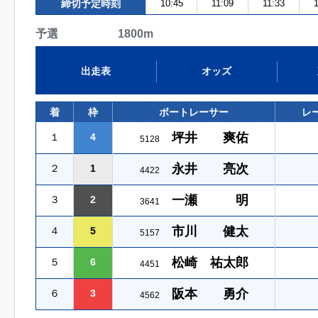
締切予定時刻
10:45
11:09
11:33
1
予選 1800m
出走表
オッズ
着
枠
ボートレーサー
レ
坪井 爽佑
１
4
5128
永井 亮次
２
1
4422
一瀬 明
３
2
3641
市川 健太
４
5
5157
松崎 祐太郎
５
6
4451
阪本 勇介
６
3
4562