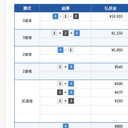
勝式
組番
払戻金
4
-
1
-
2
¥16,910
3連単
1
=
2
=
4
¥1,150
3連複
4
-
1
¥5,950
2連単
1
=
4
¥540
2連複
1
=
4
¥590
2
=
4
¥470
拡連複
1
=
2
¥160
4
¥880