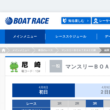
知る楽しむ
レーサ
メインメニュー
レーススケジュール
デ
HOME
メインメニュー
本日のレース
マンスリーＢＯＡＴＲＡＣＥ杯
結果
マンスリーＢＯＡ
4月8日
4月9
初日
２日
レース
1R
2R
3R