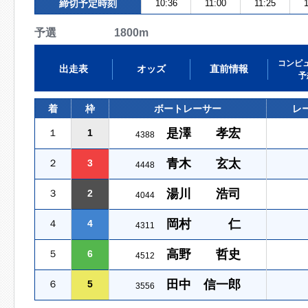
締切予定時刻
10:36
11:00
11:25
予選 1800m
コンピ
出走表
オッズ
直前情報
予
着
枠
ボートレーサー
レ
是澤 孝宏
１
1
4388
青木 玄太
２
3
4448
湯川 浩司
３
2
4044
岡村 仁
４
4
4311
高野 哲史
５
6
4512
田中 信一郎
６
5
3556