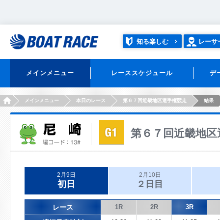
知る楽しむ
レーサ
メインメニュー
レーススケジュール
デ
HOME
メインメニュー
本日のレース
第６７回近畿地区選手権競走
結果
第６７回近畿地区
2月9日
2月10日
初日
２日目
レース
1R
2R
3R