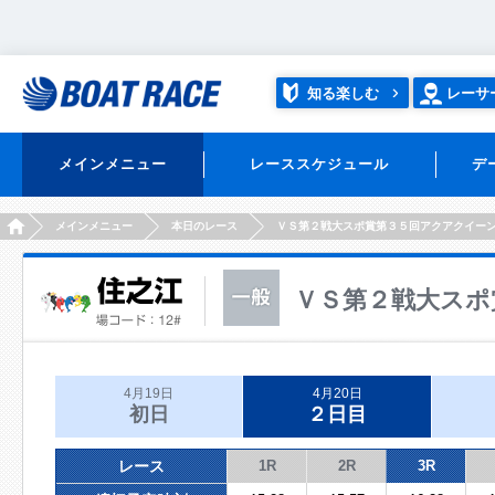
知る楽しむ
レーサ
メインメニュー
レーススケジュール
デ
HOME
メインメニュー
本日のレース
ＶＳ第２戦大スポ賞第３５回アクアクイー
ＶＳ第２戦大スポ
4月19日
4月20日
初日
２日目
レース
1R
2R
3R