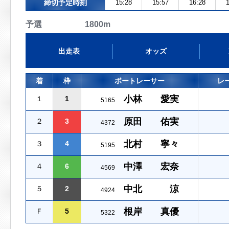
締切予定時刻
15:28
15:57
16:28
1
予選 1800m
出走表
オッズ
着
枠
ボートレーサー
レ
小林 愛実
１
1
5165
原田 佑実
２
3
4372
北村 寧々
３
4
5195
中澤 宏奈
４
6
4569
中北 涼
５
2
4924
根岸 真優
Ｆ
5
5322