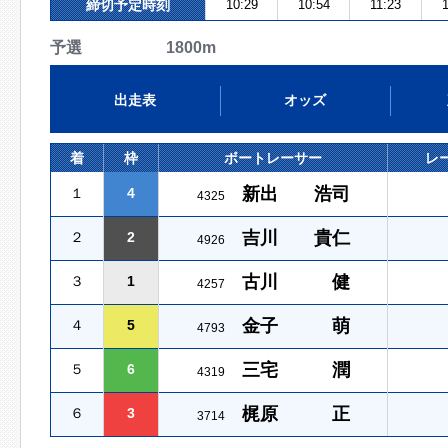
締切予定時刻
10:29
10:54
11:23
予選 1800m
出走表
オッズ
着
枠
ボートレーサー
レ
新出 浩司
１
4
4325
吉川 貴仁
２
2
4926
古川 健
３
1
4257
金子 萌
４
5
4793
三宅 潤
５
6
4319
梶原 正
６
3
3714