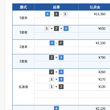
勝式
組番
払戻金
4
-
2
-
1
¥13,360
3連単
1
=
2
=
4
¥550
3連複
4
-
2
¥3,100
2連単
2
=
4
¥790
2連複
2
=
4
¥260
1
=
4
¥170
拡連複
1
=
2
¥130
4
¥2,120