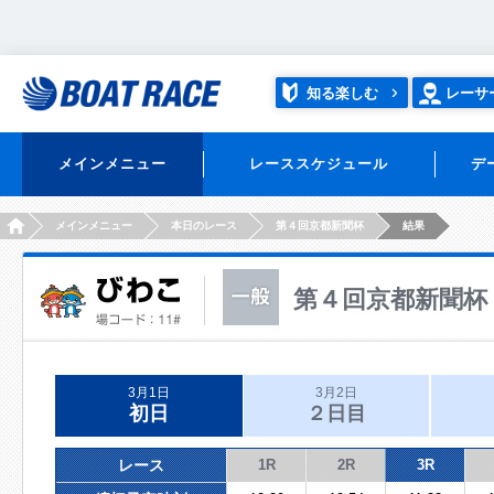
知る楽しむ
レーサ
メインメニュー
レーススケジュール
デ
HOME
メインメニュー
本日のレース
第４回京都新聞杯
結果
第４回京都新聞杯
3月1日
3月2日
初日
２日目
レース
1R
2R
3R