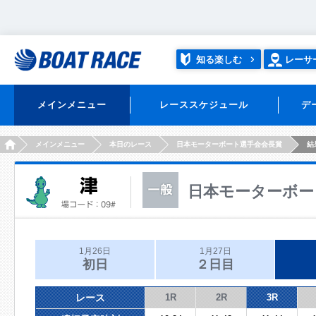
知る楽しむ
レーサ
メインメニュー
レーススケジュール
デ
HOME
メインメニュー
本日のレース
日本モーターボート選手会会長賞
結
日本モーターボー
1月26日
1月27日
初日
２日目
レース
1R
2R
3R