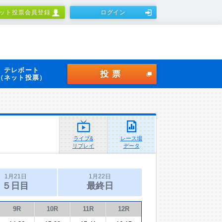
ット投票会員登録
ログイン
テレボート
投票
（ネット投票）
ライブ&
レース場
リプレイ
データ
1月21日
1月22日
５日目
最終日
9R
10R
11R
12R