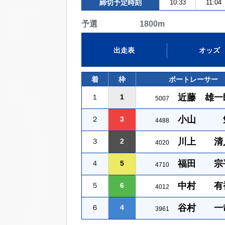
締切予定時刻
10:33
11:04
予選 1800m
出走表
オッズ
着
枠
ボートレーサー
近藤 雄一
１
1
5007
小山 
２
3
4488
川上 清
３
2
4020
福田 宗
４
5
4710
中村 有
５
6
4012
谷村 一
６
4
3961