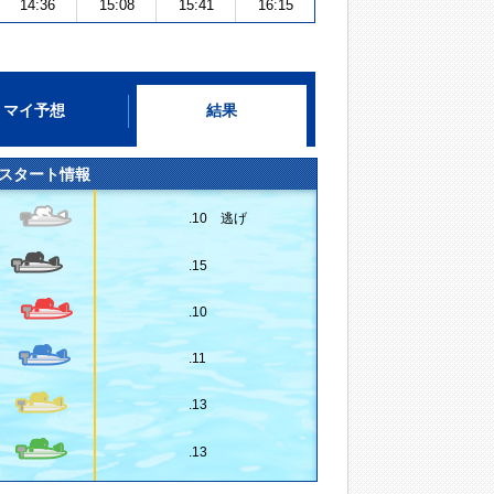
14:36
15:08
15:41
16:15
マイ予想
結果
スタート情報
.10 逃げ
.15
.10
.11
.13
.13