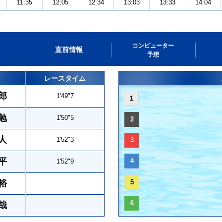
11:35
12:05
12:34
13:03
13:33
14:04
コンピューター
直前情報
予想
レースタイム
郎
1'49"7
1
勉
1'50"5
2
人
1'52"3
3
平
4
1'52"9
裕
5
6
哉