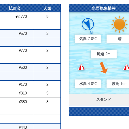
払戻金
人気
水面気象情報
¥2,770
9
¥570
3
気温
7.0℃
晴
¥770
2
風速
2m
¥500
2
水温
4.0℃
波高
1cm
¥170
2
¥310
5
スタンド
¥380
8
¥440