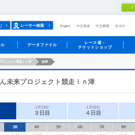
ネ
む
レーサー検索
English
中文简体
中文繁體
한국어
レース場・
ール
データファイル
チケットショップ
プロジェクト競走ｉｎ津
結果
ん未来プロジェクト競走ｉｎ津
1月19日
1月20日
３日目
４日目
3R
4R
5R
6R
7R
8R