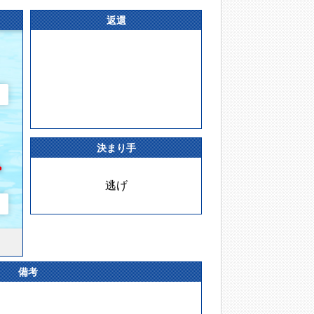
返還
決まり手
逃げ
備考