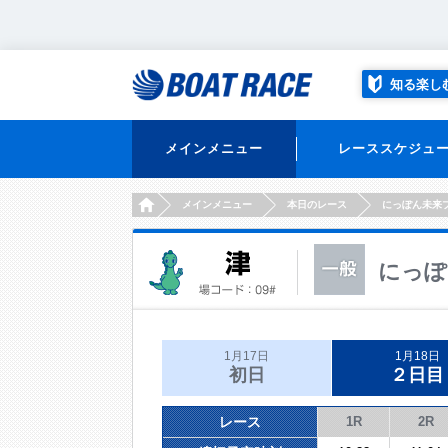
知る楽し
メインメニュー
レーススケジュ
HOME
メインメニュー
本日のレース
にっぽん未来
にっぽ
1月17日
1月18日
初日
２日目
レース
1R
2R