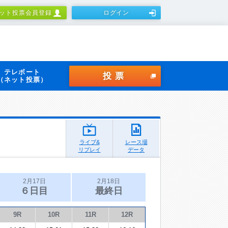
ット投票会員登録
ログイン
テレボート
投票
（ネット投票）
ライブ&
レース場
リプレイ
データ
2月17日
2月18日
６日目
最終日
9R
10R
11R
12R