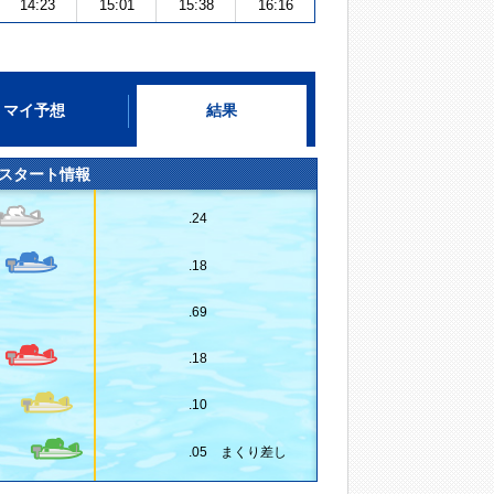
14:23
15:01
15:38
16:16
マイ予想
結果
スタート情報
.24
.18
.69
.18
.10
.05 まくり差し