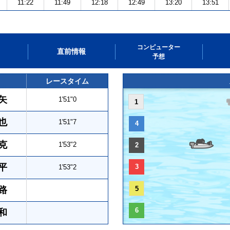
11:22
11:49
12:18
12:49
13:20
13:51
コンピューター
直前情報
予想
レースタイム
矢
1'51"0
1
也
1'51"7
4
克
1'53"2
2
平
3
1'53"2
路
5
6
和