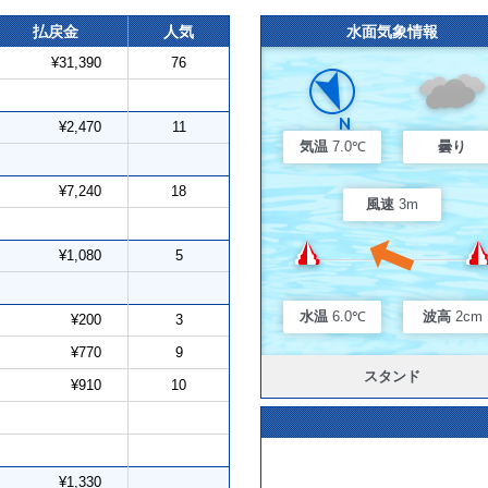
払戻金
人気
水面気象情報
¥31,390
76
¥2,470
11
気温
7.0℃
曇り
¥7,240
18
風速
3m
¥1,080
5
水温
6.0℃
波高
2cm
¥200
3
¥770
9
スタンド
¥910
10
¥1,330