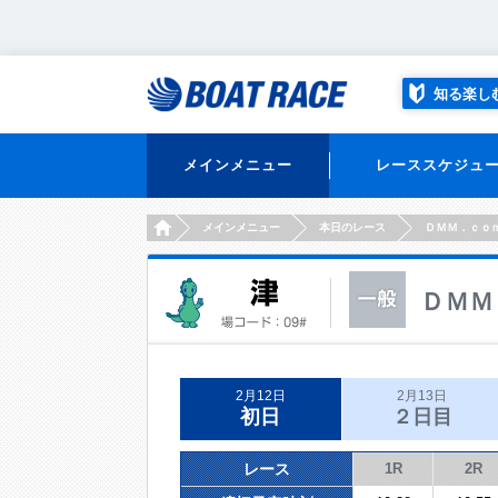
知る楽し
メインメニュー
レーススケジュ
HOME
メインメニュー
本日のレース
ＤＭＭ．ｃｏ
ＤＭＭ
2月12日
2月13日
初日
２日目
レース
1R
2R