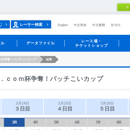
ネ
む
レーサー検索
English
中文简体
中文繁體
한국어
レース場・
ール
データファイル
チケットショップ
ｍ杯争奪！バッチこいカップ
結果
．ｃｏｍ杯争奪！バッチこいカップ
2月14日
2月15日
2月16日
３日目
４日目
５日目
3R
4R
5R
6R
7R
8R