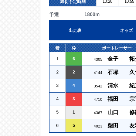
締切予定時刻
10:28
10:55
予選 1800m
出走表
オッズ
着
枠
ボートレーサー
金子 拓
１
6
4305
石塚 久
２
2
4144
清水 紀
３
4
3542
福田 宗
４
3
4710
山口 修
５
1
4367
柴田 友
６
5
4023