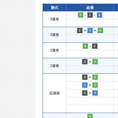
勝式
組番
6
-
2
-
4
3連単
2
=
4
=
6
3連複
6
-
2
2連単
2
=
6
2連複
2
=
6
4
=
6
拡連複
2
=
4
6