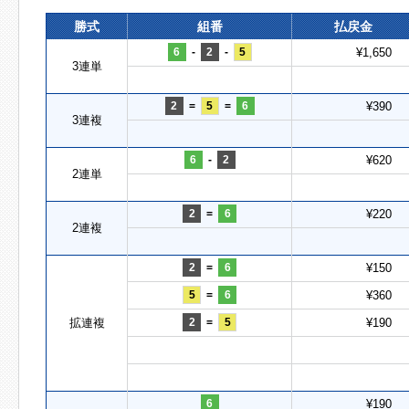
勝式
組番
払戻金
6
-
2
-
5
¥1,650
3連単
2
=
5
=
6
¥390
3連複
6
-
2
¥620
2連単
2
=
6
¥220
2連複
2
=
6
¥150
5
=
6
¥360
拡連複
2
=
5
¥190
6
¥190