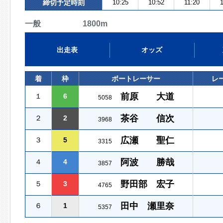
締切予定時刻
10:25
10:52
11:20
一般 1800m
出走表
オッズ
着
枠
ボートレーサー
レ
前原 大道
１
6
5058
茶谷 信次
２
2
3968
広瀬 聖仁
３
5
3315
阿波 勝哉
４
4
3857
野田部 宏子
５
3
4765
田中 瀬里奈
６
1
5357