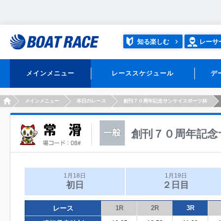
知る楽しむ
レーサ
メインメニュー
レーススケジュール
デ
HOME
メインメニュー
本日のレース
創刊７０周年記念サンケイスポーツ杯
創刊７０周年記念
1月18日
1月19日
初日
２日目
レース
1R
2R
3R