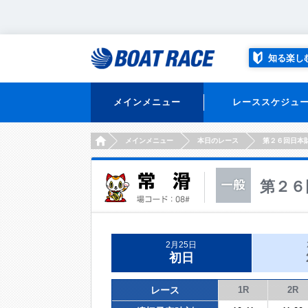
知る楽し
メインメニュー
レーススケジュ
HOME
メインメニュー
本日のレース
第２６回日本
第２６
2月25日
初日
レース
1R
2R