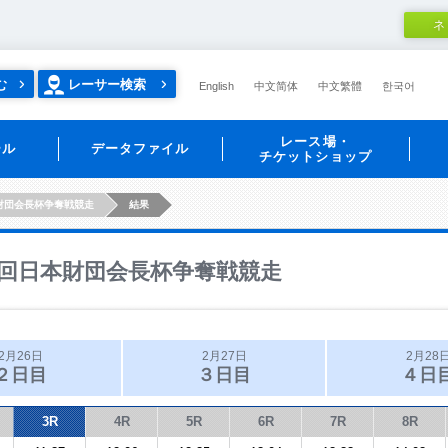
ネ
む
レーサー検索
English
中文简体
中文繁體
한국어
レース場・
ール
データファイル
チケットショップ
財団会長杯争奪戦競走
結果
回日本財団会長杯争奪戦競走
2月26日
2月27日
2月28
２日目
３日目
４日
3R
4R
5R
6R
7R
8R