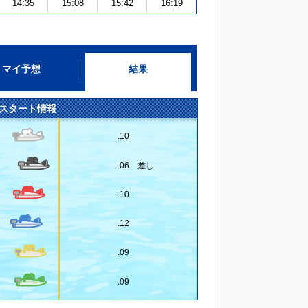
14:35
15:08
15:42
16:19
マイ予想
結果
スタート情報
.10
.06 差し
.10
.12
.09
.09