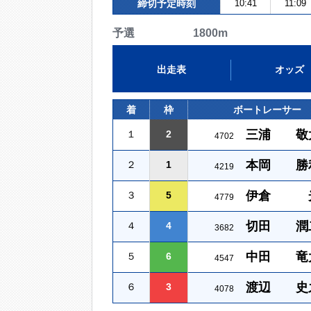
締切予定時刻
10:41
11:09
予選 1800m
出走表
オッズ
着
枠
ボートレーサー
三浦 敬
１
2
4702
本岡 勝
２
1
4219
伊倉 
３
5
4779
切田 潤
４
4
3682
中田 竜
５
6
4547
渡辺 史
６
3
4078