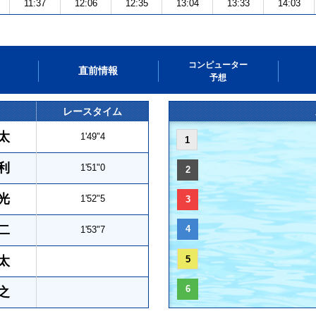
11:37
12:06
12:35
13:04
13:33
14:03
コンピューター
直前情報
予想
レースタイム
太
1'49"4
1
利
1'51"0
2
光
1'52"5
3
二
4
1'53"7
太
5
6
之