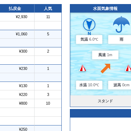
払戻金
人気
水面気象情報
¥2,930
11
¥1,060
5
気温
6.0℃
雨
¥300
2
風速
1m
¥230
1
水温
10.0℃
波高
0cm
¥130
1
¥220
3
スタンド
¥800
10
¥250