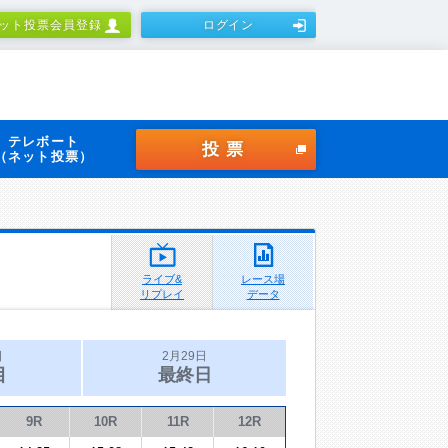
ット投票会員登録
ログイン
テレボート
投票
（ネット投票）
ライブ&
レース場
リプレイ
データ
日
2月29日
目
最終日
9R
10R
11R
12R