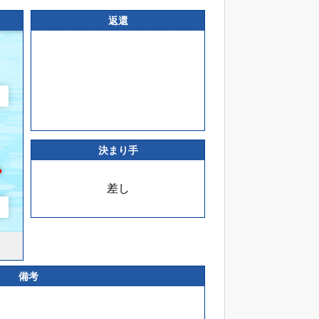
返還
決まり手
差し
備考