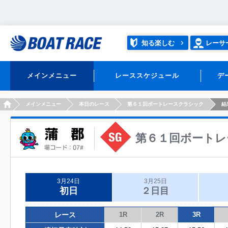
知る楽しむ
レーサ
メインメニュー
レーススケジュール
デ
HOME
メインメニュー
本日のレース
第６１回ボートレースクラシック
結
第６１回ボートレ
3月24日
3月25日
初日
２日目
レース
1R
2R
3R