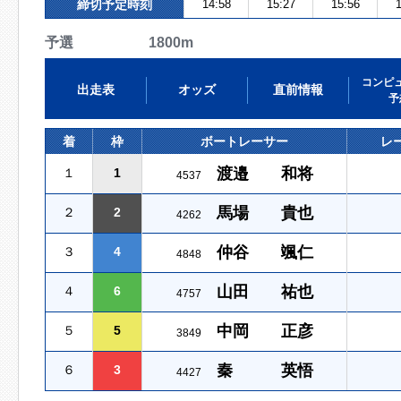
締切予定時刻
14:58
15:27
15:56
1
予選 1800m
コンピ
出走表
オッズ
直前情報
予
着
枠
ボートレーサー
レ
渡邉 和将
１
1
4537
馬場 貴也
２
2
4262
仲谷 颯仁
３
4
4848
山田 祐也
４
6
4757
中岡 正彦
５
5
3849
秦 英悟
６
3
4427