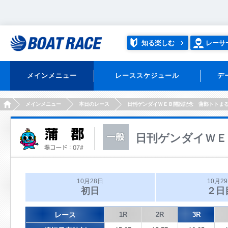
知る楽しむ
レーサ
メインメニュー
レーススケジュール
デ
HOME
メインメニュー
本日のレース
日刊ゲンダイＷＥＢ開設記念 蒲郡トトま
日刊ゲンダイＷＥ
10月28日
10月2
初日
２日
レース
1R
2R
3R