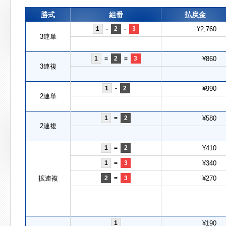
勝式
組番
払戻金
1
-
2
-
3
¥2,760
3連単
1
=
2
=
3
¥860
3連複
1
-
2
¥990
2連単
1
=
2
¥580
2連複
1
=
2
¥410
1
=
3
¥340
拡連複
2
=
3
¥270
1
¥190