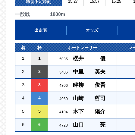
締切予定時刻
15:27
15:57
16:25
1
一般戦 1800m
出走表
オッズ
着
枠
ボートレーサー
レ
櫻井 優
１
1
5035
中里 英夫
２
2
3406
畔柳 俊吾
３
3
4306
山崎 哲司
４
4
4080
木下 陽介
５
5
4104
山口 亮
６
6
4728