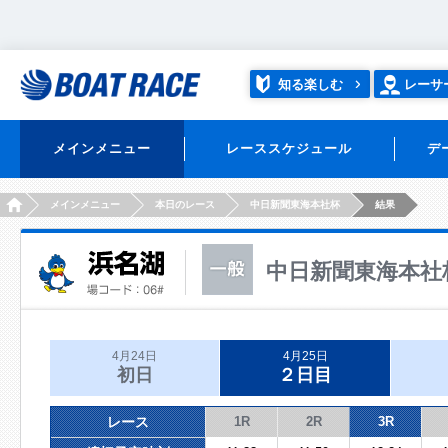
知る楽しむ
レーサ
メインメニュー
レーススケジュール
デ
HOME
メインメニュー
本日のレース
中日新聞東海本社杯
結果
中日新聞東海本社
4月24日
4月25日
初日
２日目
レース
1R
2R
3R