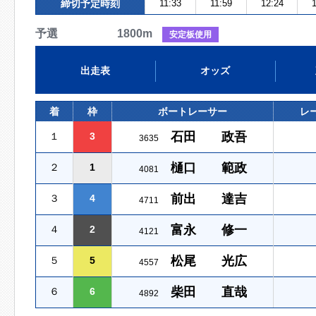
締切予定時刻
11:33
11:59
12:24
1
予選 1800m
安定板使用
出走表
オッズ
着
枠
ボートレーサー
レ
石田 政吾
１
3
3635
樋口 範政
２
1
4081
前出 達吉
３
4
4711
富永 修一
４
2
4121
松尾 光広
５
5
4557
柴田 直哉
６
6
4892