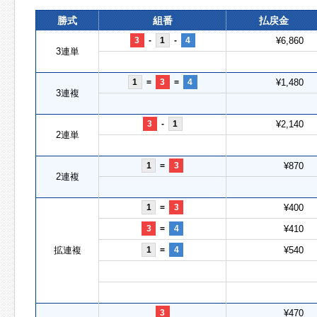
勝式
組番
払戻金
3
-
1
-
4
¥6,860
3連単
1
=
3
=
4
¥1,480
3連複
3
-
1
¥2,140
2連単
1
=
3
¥870
2連複
1
=
3
¥400
3
=
4
¥410
拡連複
1
=
4
¥540
3
¥470