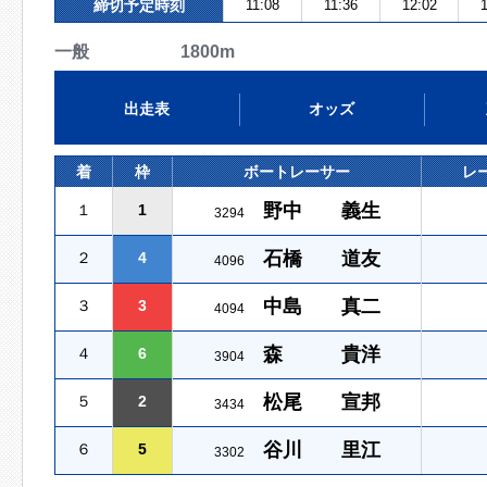
締切予定時刻
11:08
11:36
12:02
1
一般 1800m
出走表
オッズ
着
枠
ボートレーサー
レ
野中 義生
１
1
3294
石橋 道友
２
4
4096
中島 真二
３
3
4094
森 貴洋
４
6
3904
松尾 宣邦
５
2
3434
谷川 里江
６
5
3302