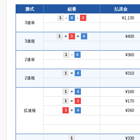
勝式
組番
払戻金
1
-
4
-
3
¥1,130
3連単
1
=
3
=
4
¥400
3連複
1
-
4
¥360
2連単
1
=
4
¥310
2連複
1
=
4
¥160
1
=
3
¥170
拡連複
3
=
4
¥260
1
¥330