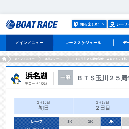
知る楽しむ
レーサ
メインメニュー
レーススケジュール
デ
HOME
メインメニュー
本日のレース
ＢＴＳ玉川２５周年記念 Ｗａｖｅ２１杯
ＢＴＳ玉川２５周
2月16日
2月17日
初日
２日目
レース
1R
2R
3R