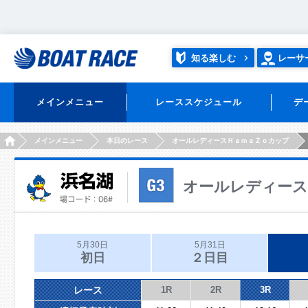
知る楽しむ
レーサ
メインメニュー
レーススケジュール
デ
HOME
メインメニュー
本日のレース
オールレディースＨａｍａＺｏカップ
オールレディース
5月30日
5月31日
初日
２日目
レース
1R
2R
3R