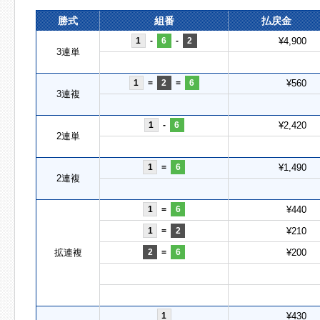
勝式
組番
払戻金
1
-
6
-
2
¥4,900
3連単
1
=
2
=
6
¥560
3連複
1
-
6
¥2,420
2連単
1
=
6
¥1,490
2連複
1
=
6
¥440
1
=
2
¥210
拡連複
2
=
6
¥200
1
¥430