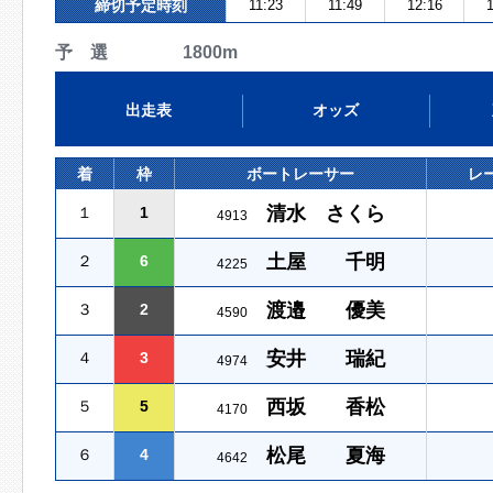
締切予定時刻
11:23
11:49
12:16
1
予 選 1800m
出走表
オッズ
着
枠
ボートレーサー
レ
清水 さくら
１
1
4913
土屋 千明
２
6
4225
渡邉 優美
３
2
4590
安井 瑞紀
４
3
4974
西坂 香松
５
5
4170
松尾 夏海
６
4
4642