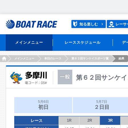
知る楽しむ
レーサ
メインメニュー
レーススケジュール
デ
HOME
メインメニュー
本日のレース
第６２回サンケイスポーツ賞
結果
第６２回サンケイ
5月6日
5月7日
初日
２日目
レース
1R
2R
3R