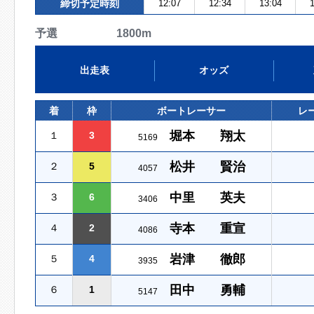
締切予定時刻
12:07
12:34
13:04
1
予選 1800m
出走表
オッズ
着
枠
ボートレーサー
レ
堀本 翔太
１
3
5169
松井 賢治
２
5
4057
中里 英夫
３
6
3406
寺本 重宣
４
2
4086
岩津 徹郎
５
4
3935
田中 勇輔
６
1
5147