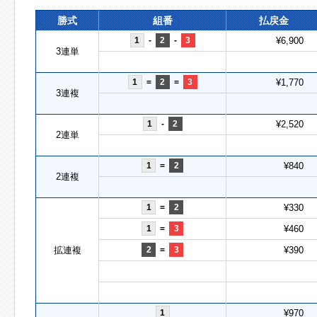
勝式
組番
払戻金
1
-
2
-
3
¥6,900
3連単
1
=
2
=
3
¥1,770
3連複
1
-
2
¥2,520
2連単
1
=
2
¥840
2連複
1
=
2
¥330
1
=
3
¥460
拡連複
2
=
3
¥390
1
¥970