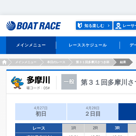
知る楽しむ
レーサ
メインメニュー
レーススケジュール
デ
HOME
メインメニュー
本日のレース
第３１回多摩川さつき杯
結果
第３１回多摩川さ
4月27日
4月28日
初日
２日目
レース
1R
2R
3R