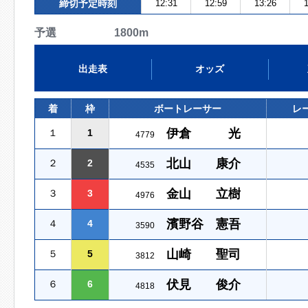
締切予定時刻
12:31
12:59
13:26
1
予選 1800m
出走表
オッズ
着
枠
ボートレーサー
レ
伊倉 光
１
1
4779
北山 康介
２
2
4535
金山 立樹
３
3
4976
濱野谷 憲吾
４
4
3590
山崎 聖司
５
5
3812
伏見 俊介
６
6
4818