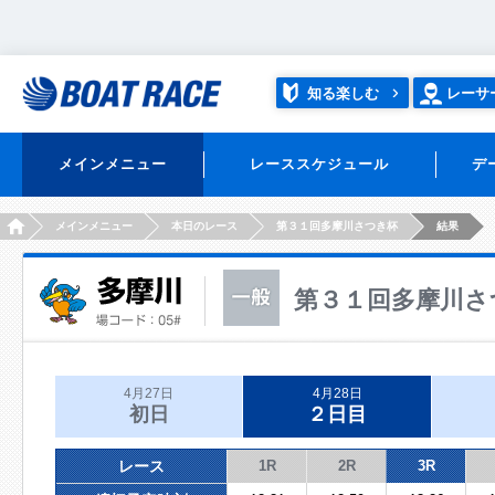
知る楽しむ
レーサ
メインメニュー
レーススケジュール
デ
HOME
メインメニュー
本日のレース
第３１回多摩川さつき杯
結果
第３１回多摩川さ
4月27日
4月28日
初日
２日目
レース
1R
2R
3R