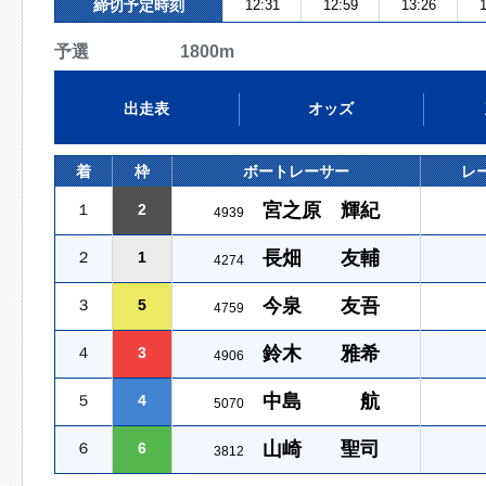
締切予定時刻
12:31
12:59
13:26
1
予選 1800m
出走表
オッズ
着
枠
ボートレーサー
レ
宮之原 輝紀
１
2
4939
長畑 友輔
２
1
4274
今泉 友吾
３
5
4759
鈴木 雅希
４
3
4906
中島 航
５
4
5070
山崎 聖司
６
6
3812