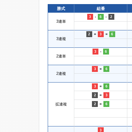
勝式
組番
3
-
6
-
2
3連単
2
=
3
=
6
3連複
3
-
6
2連単
3
=
6
2連複
3
=
6
2
=
3
拡連複
2
=
6
3