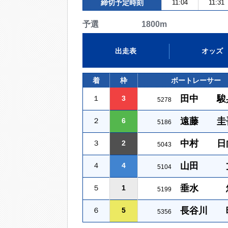
締切予定時刻
11:04
11:31
予選 1800m
出走表
オッズ
着
枠
ボートレーサー
田中 駿
１
3
5278
遠藤 圭
２
6
5186
中村 日
３
2
5043
山田 
４
4
5104
垂水 
５
1
5199
長谷川 
６
5
5356