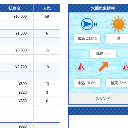
払戻金
人気
水面気象情報
¥18,000
59
¥1,500
6
気温
13.0℃
晴
¥3,860
16
風速
2m
¥2,720
10
水温
10.0℃
波高
3cm
¥890
13
¥220
3
スタンド
¥350
6
¥920