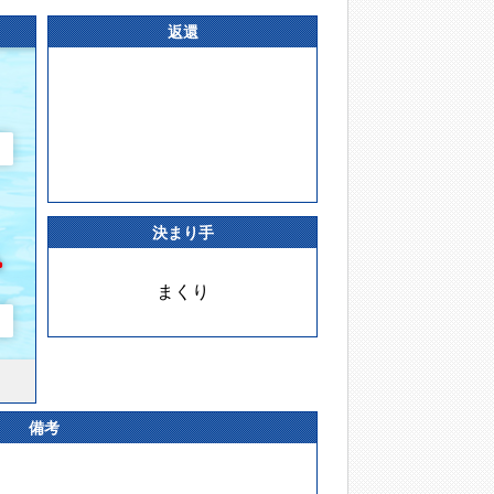
返還
決まり手
まくり
備考