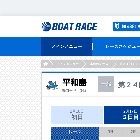
知る楽し
メインメニュー
レーススケジュ
HOME
メインメニュー
本日のレース
第２４回ＪＬ
第２４
2月16日
2月17日
初日
２日目
レース
1R
2R