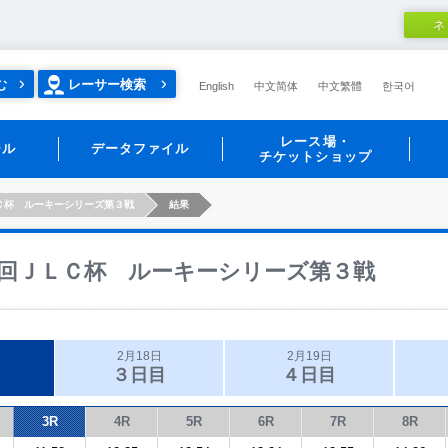
ネ
む
レーサー検索
English
中文简体
中文繁體
한국어
レース場・
ール
データファイル
チケットショップ
Ｃ杯 ルーキーシリーズ第３戦
結果
回ＪＬＣ杯 ルーキーシリーズ第３戦
2月18日
2月19日
３日目
４日目
3R
4R
5R
6R
7R
8R