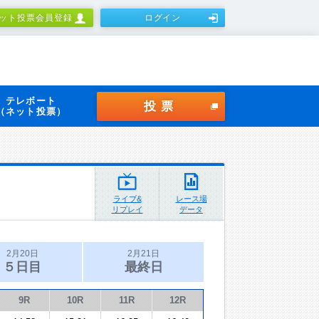
ット投票会員登録
ログイン
テレボート
投票
（ネット投票）
ライブ&
レース場
リプレイ
データ
2月20日
2月21日
５日目
最終日
9R
10R
11R
12R