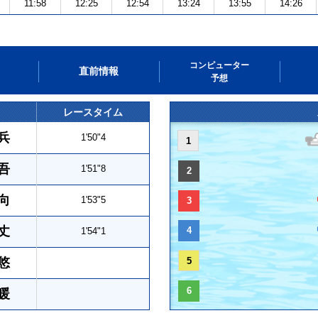
11:58
12:25
12:54
13:24
13:55
14:26
コンピューター
直前情報
予想
レースタイム
兵
1'50"4
1
吾
1'51"8
2
向
1'53"5
3
丈
4
1'54"1
悠
5
6
暖