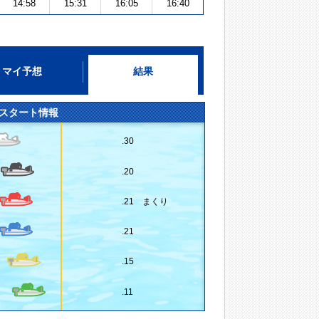
14:58
15:31
16:05
16:40
マイ予想
結果
スタート情報
.30
.20
.21 まくり
.21
.15
.11