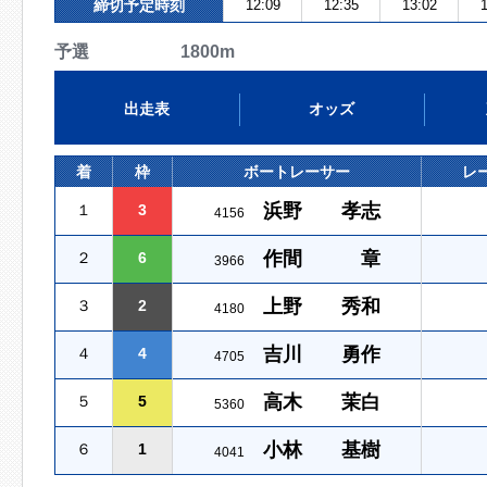
締切予定時刻
12:09
12:35
13:02
1
予選 1800m
出走表
オッズ
着
枠
ボートレーサー
レ
浜野 孝志
１
3
4156
作間 章
２
6
3966
上野 秀和
３
2
4180
吉川 勇作
４
4
4705
高木 茉白
５
5
5360
小林 基樹
６
1
4041