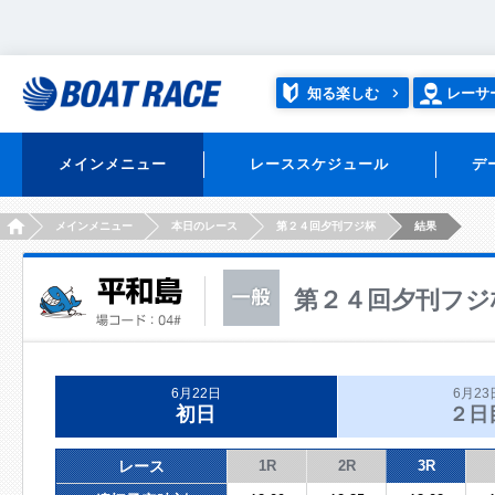
知る楽しむ
レーサ
メインメニュー
レーススケジュール
デ
HOME
メインメニュー
本日のレース
第２４回夕刊フジ杯
結果
第２４回夕刊フジ
6月22日
6月23
初日
２日
レース
1R
2R
3R