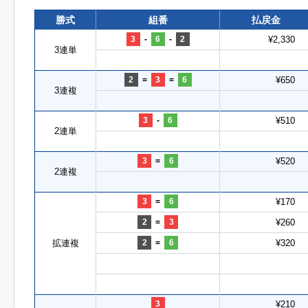
勝式
組番
払戻金
3
-
6
-
2
¥2,330
3連単
2
=
3
=
6
¥650
3連複
3
-
6
¥510
2連単
3
=
6
¥520
2連複
3
=
6
¥170
2
=
3
¥260
拡連複
2
=
6
¥320
3
¥210