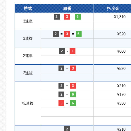
勝式
組番
払戻金
2
-
3
-
6
¥1,310
3連単
2
=
3
=
6
¥520
3連複
2
-
3
¥660
2連単
2
=
3
¥520
2連複
2
=
3
¥210
2
=
6
¥170
拡連複
3
=
6
¥350
2
¥210