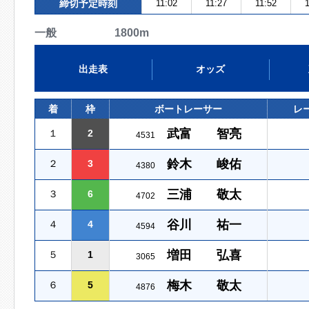
締切予定時刻
11:02
11:27
11:52
1
一般 1800m
出走表
オッズ
着
枠
ボートレーサー
レ
武富 智亮
１
2
4531
鈴木 峻佑
２
3
4380
三浦 敬太
３
6
4702
谷川 祐一
４
4
4594
増田 弘喜
５
1
3065
梅木 敬太
６
5
4876