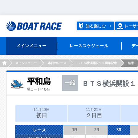
知る楽しむ
レーサ
メインメニュー
レーススケジュール
デ
HOME
メインメニュー
本日のレース
ＢＴＳ横浜開設１５周年記念
結果
ＢＴＳ横浜開設１
11月20日
11月21日
初日
２日目
レース
1R
2R
3R