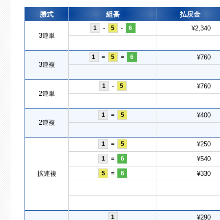
勝式
組番
払戻金
1
-
5
-
6
¥2,340
3連単
1
=
5
=
6
¥760
3連複
1
-
5
¥760
2連単
1
=
5
¥400
2連複
1
=
5
¥250
1
=
6
¥540
拡連複
5
=
6
¥330
1
¥290