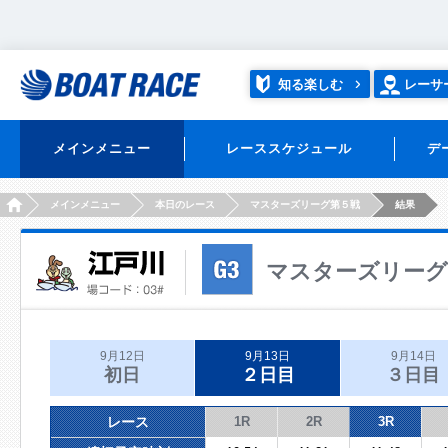
知る楽しむ
レーサ
メインメニュー
レーススケジュール
デ
HOME
メインメニュー
本日のレース
マスターズリーグ第５戦
結果
マスターズリーグ
9月12日
9月13日
9月14日
初日
２日目
３日目
レース
1R
2R
3R