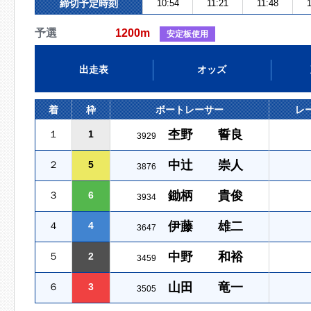
締切予定時刻
10:54
11:21
11:48
1
予選
1200m
安定板使用
出走表
オッズ
着
枠
ボートレーサー
レ
杢野 誓良
１
1
3929
中辻 崇人
２
5
3876
鋤柄 貴俊
３
6
3934
伊藤 雄二
４
4
3647
中野 和裕
５
2
3459
山田 竜一
６
3
3505