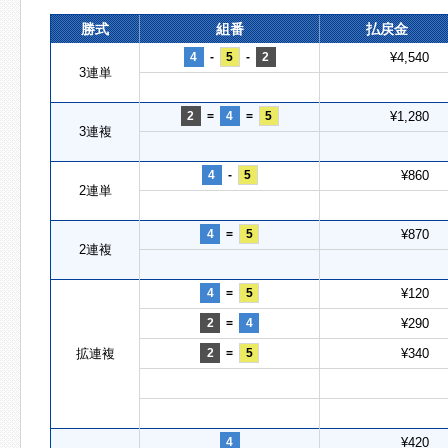
勝式
組番
払戻金
4
-
5
-
2
¥4,540
3連単
2
=
4
=
5
¥1,280
3連複
4
-
5
¥860
2連単
4
=
5
¥870
2連複
4
=
5
¥120
2
=
4
¥290
拡連複
2
=
5
¥340
4
¥420