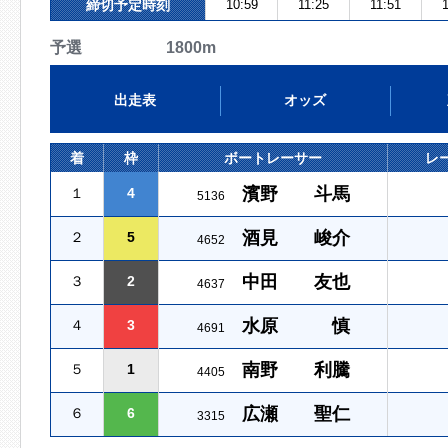
締切予定時刻
10:59
11:25
11:51
1
予選 1800m
出走表
オッズ
着
枠
ボートレーサー
レ
濱野 斗馬
１
4
5136
酒見 峻介
２
5
4652
中田 友也
３
2
4637
水原 慎
４
3
4691
南野 利騰
５
1
4405
広瀬 聖仁
６
6
3315