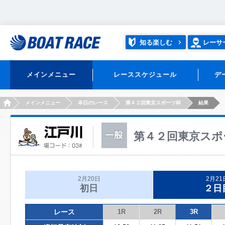
知る楽しむ
レーサ
メインメニュー
レーススケジュール
デ
HOME
メインメニュー
本日のレース
第４２回東京スポーツ杯
結果
第４２回東京スポ
2月20日
2月21
初日
２日
レース
1R
2R
3R