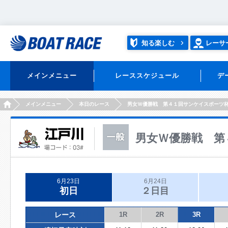
知る楽しむ
レーサ
メインメニュー
レーススケジュール
デ
HOME
メインメニュー
本日のレース
男女Ｗ優勝戦 第４１回サンケイスポーツ
男女Ｗ優勝戦 第
6月23日
6月24日
初日
２日目
レース
1R
2R
3R