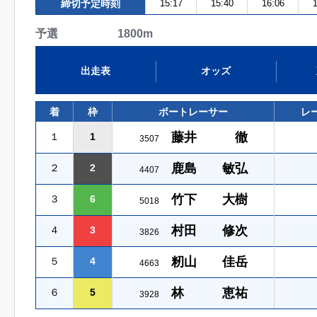
締切予定時刻
15:17
15:40
16:06
1
予選 1800m
出走表
オッズ
着
枠
ボートレーサー
レ
藤井 徹
１
1
3507
鹿島 敏弘
２
2
4407
竹下 大樹
３
6
5018
村田 修次
４
3
3826
籾山 佳岳
５
4
4663
林 恵祐
６
5
3928