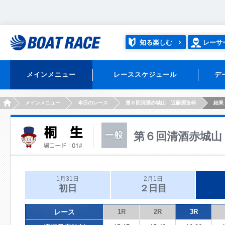
知る楽しむ
レーサ
メインメニュー
レーススケジュール
デ
HOME
メインメニュー
本日のレース
第６回清酒赤城山 近藤酒造杯
結果
第６回清酒赤城山
1月31日
2月1日
初日
２日目
レース
1R
2R
3R