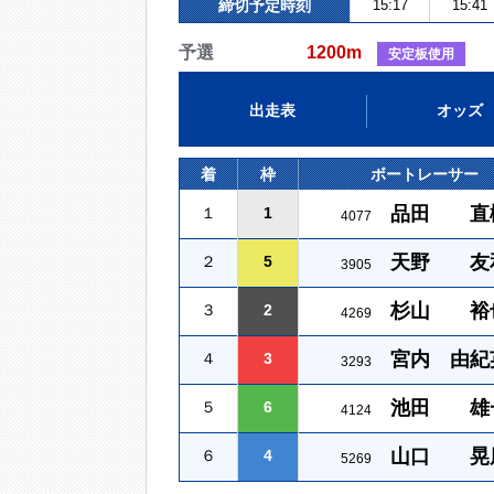
締切予定時刻
15:17
15:41
予選
1200m
安定板使用
出走表
オッズ
着
枠
ボートレーサー
品田 直
１
1
4077
天野 友
２
5
3905
杉山 裕
３
2
4269
宮内 由紀
４
3
3293
池田 雄
５
6
4124
山口 晃
６
4
5269