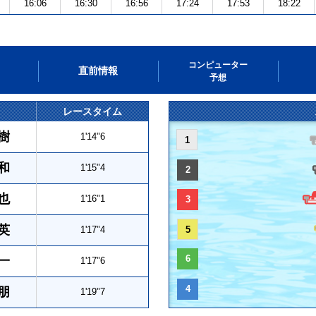
16:06
16:30
16:56
17:24
17:53
18:22
コンピューター
直前情報
予想
レースタイム
樹
1'14"6
1
和
1'15"4
2
也
1'16"1
3
英
1'17"4
5
6
一
1'17"6
4
朋
1'19"7