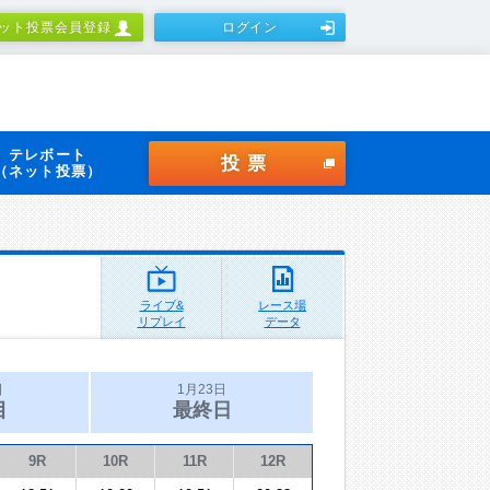
ット投票会員登録
ログイン
テレボート
投票
（ネット投票）
ライブ&
レース場
リプレイ
データ
日
1月23日
目
最終日
9R
10R
11R
12R