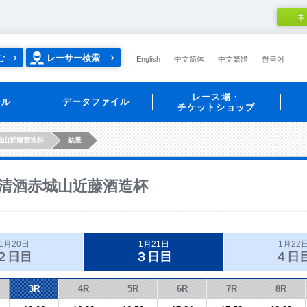
ネ
む
レーサー検索
English
中文简体
中文繁體
한국어
レース場・
ール
データファイル
チケットショップ
城山近藤酒造杯
結果
清酒赤城山近藤酒造杯
1月20日
1月21日
1月22
２日目
３日目
４日
3R
4R
5R
6R
7R
8R