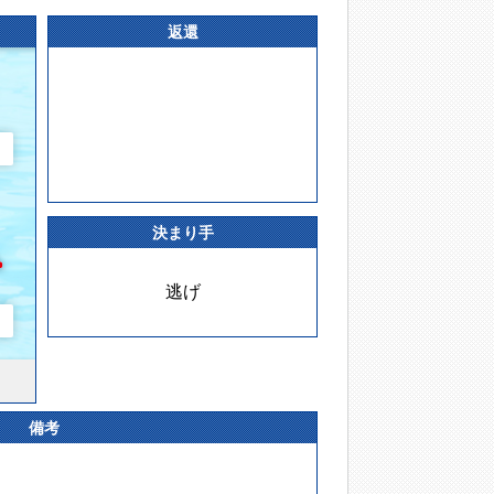
返還
決まり手
逃げ
備考