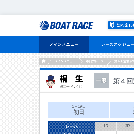
知る楽し
メインメニュー
レーススケジュ
HOME
メインメニュー
本日のレース
第４回清酒赤
第４回
1月19日
初日
レース
1R
2R