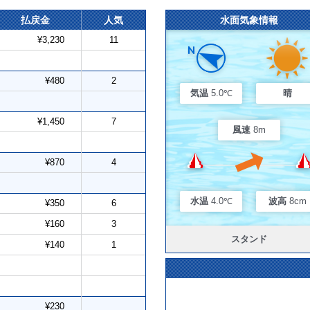
払戻金
人気
水面気象情報
¥3,230
11
¥480
2
気温
5.0℃
晴
¥1,450
7
風速
8m
¥870
4
水温
4.0℃
波高
8cm
¥350
6
¥160
3
スタンド
¥140
1
¥230