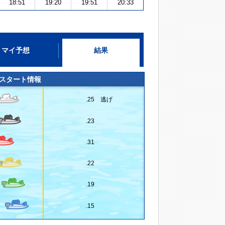
18:51
19:20
19:51
20:33
マイ予想
結果
スタート情報
.25 逃げ
.23
.31
.22
.19
.15