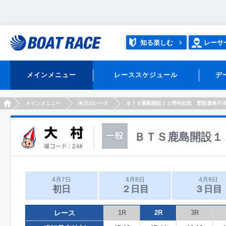
知る楽しむ
レーサ
メインメニュー
レーススケジュール
デ
HOME
メインメニュー
本日のレース
ＢＴＳ鹿島開設１１周年記念 肥前鹿島干
ＢＴＳ鹿島開設１
4月7日
4月8日
4月9日
初日
２日目
３日目
レース
1R
2R
3R