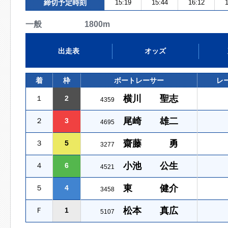
締切予定時刻
15:19
15:44
16:12
1
一般 1800m
出走表
オッズ
着
枠
ボートレーサー
レ
横川 聖志
１
2
4359
尾崎 雄二
２
3
4695
齋藤 勇
３
5
3277
小池 公生
４
6
4521
東 健介
５
4
3458
松本 真広
Ｆ
1
5107