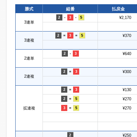
勝式
組番
払戻金
2
-
3
-
5
¥2,170
3連単
2
=
3
=
5
¥370
3連複
2
-
3
¥640
2連単
2
=
3
¥300
2連複
2
=
3
¥130
2
=
5
¥270
拡連複
3
=
5
¥270
2
¥250