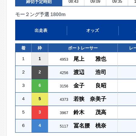
締切予定時刻
08:43
09:09
09:35
1
モー２ング予選 1800m
出走表
オッズ
着
枠
ボートレーサー
レ
尾上 雅也
１
1
4953
渡辺 浩司
２
2
4256
金子 良昭
３
6
3156
若狭 奈美子
４
5
4373
鈴木 茂高
５
3
3967
冨名腰 桃奈
６
4
5117