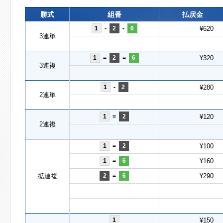
勝式
組番
払戻金
1
-
2
-
6
¥620
3連単
1
=
2
=
6
¥320
3連複
1
-
2
¥280
2連単
1
=
2
¥120
2連複
1
=
2
¥100
1
=
6
¥160
拡連複
2
=
6
¥290
1
¥150