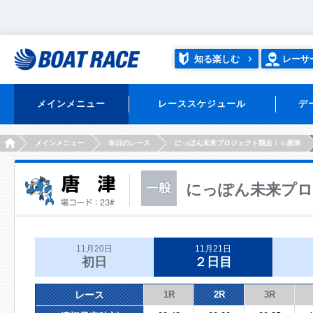
知る楽しむ
レーサ
メインメニュー
レーススケジュール
デ
HOME
メインメニュー
本日のレース
にっぽん未来プロジェクト競走ｉｎ唐津
にっぽん未来プロ
11月20日
11月21日
初日
２日目
レース
1R
2R
3R