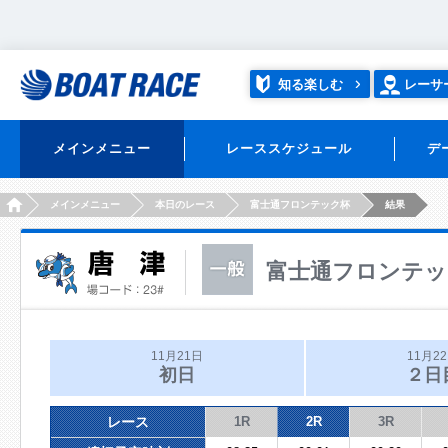
知る楽しむ
レーサ
メインメニュー
レーススケジュール
デ
HOME
メインメニュー
本日のレース
富士通フロンテック杯
結果
富士通フロンテッ
11月21日
11月2
初日
２日
レース
1R
2R
3R