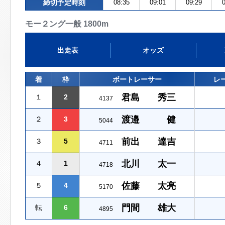
締切予定時刻
08:35
09:01
09:29
0
モー２ング一般 1800m
出走表
オッズ
着
枠
ボートレーサー
レ
君島 秀三
１
2
4137
渡邉 健
２
3
5044
前出 達吉
３
5
4711
北川 太一
４
1
4718
佐藤 太亮
５
4
5170
門間 雄大
転
6
4895