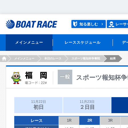
知る楽しむ
レーサ
メインメニュー
レーススケジュール
デ
HOME
メインメニュー
本日のレース
スポーツ報知杯争奪戦
結果
スポーツ報知杯争
11月22日
11月23日
初日
２日目
レース
1R
2R
3R