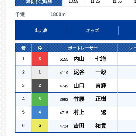
締切予定時刻
10:59
11:25
11:55
1
予選 1800m
出走表
オッズ
着
枠
ボートレーサー
レ
内山 七海
１
3
5155
泥谷 一毅
２
1
4119
山口 貢輝
３
2
4749
竹腰 正樹
４
6
3692
村上 遼
５
4
4715
吉田 祐貴
６
5
4724