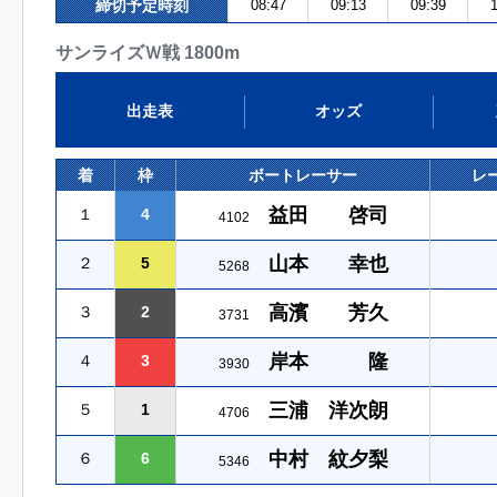
締切予定時刻
08:47
09:13
09:39
1
サンライズＷ戦 1800m
出走表
オッズ
着
枠
ボートレーサー
レ
益田 啓司
１
4
4102
山本 幸也
２
5
5268
高濱 芳久
３
2
3731
岸本 隆
４
3
3930
三浦 洋次朗
５
1
4706
中村 紋夕梨
６
6
5346