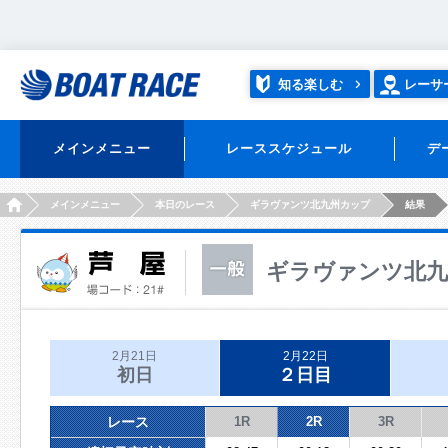
知る楽しむ
レーサ
メインメニュー
レーススケジュール
デ
HOME
メインメニュー
本日のレース
ギラヴァンツ北九州カップ
結果
ギラヴァンツ北九
2月21日
2月22日
初日
２日目
レース
1R
2R
3R