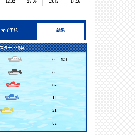
12:32
13:06
13:42
14:19
マイ予想
結果
スタート情報
.05 逃げ
.06
.09
.11
.21
.52