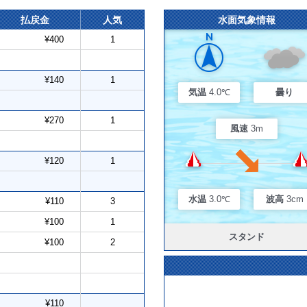
払戻金
人気
水面気象情報
¥400
1
¥140
1
気温
4.0℃
曇り
¥270
1
風速
3m
¥120
1
水温
3.0℃
波高
3cm
¥110
3
¥100
1
スタンド
¥100
2
¥110