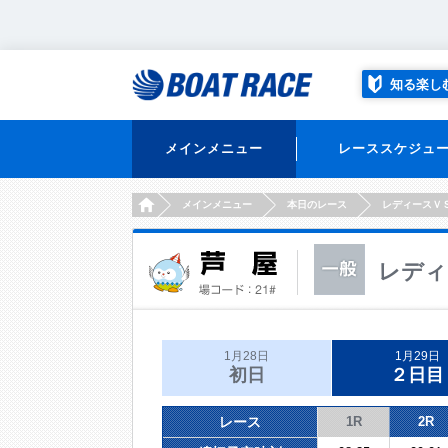
知る楽し
メインメニュー
レーススケジュ
HOME
メインメニュー
本日のレース
レディースＶ
レディ
1月28日
1月29日
初日
２日目
レース
1R
2R