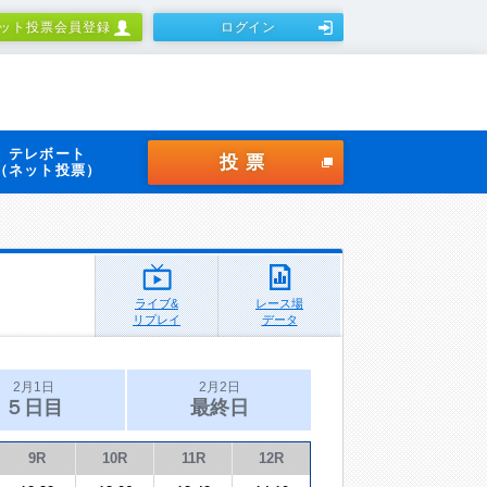
ット投票会員登録
ログイン
テレボート
投票
（ネット投票）
ライブ&
レース場
リプレイ
データ
2月1日
2月2日
５日目
最終日
9R
10R
11R
12R