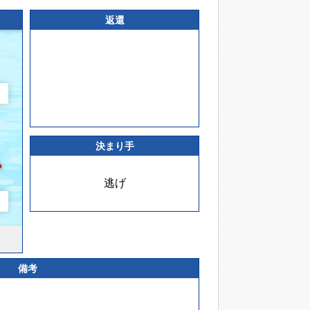
返還
決まり手
逃げ
備考