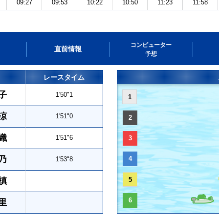
09:27
09:53
10:22
10:50
11:23
11:58
コンピューター
直前情報
予想
レースタイム
子
1'50"1
1
涼
1'51"0
2
織
1'51"6
3
乃
4
1'53"8
槙
5
6
里