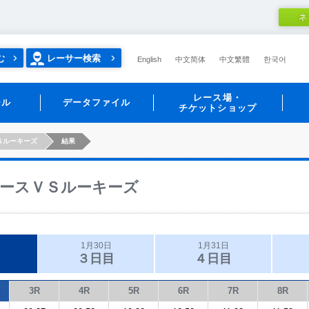
ネ
む
レーサー検索
English
中文简体
中文繁體
한국어
レース場・
ール
データファイル
チケットショップ
Ｓルーキーズ
結果
ースＶＳルーキーズ
1月30日
1月31日
３日目
４日目
3R
4R
5R
6R
7R
8R