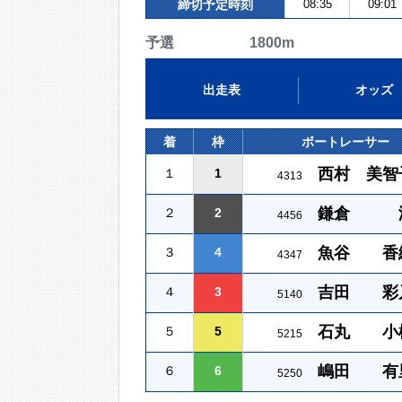
締切予定時刻
08:35
09:01
予選 1800m
出走表
オッズ
着
枠
ボートレーサー
西村 美智
１
1
4313
鎌倉 
２
2
4456
魚谷 香
３
4
4347
吉田 彩
４
3
5140
石丸 小
５
5
5215
嶋田 有
６
6
5250