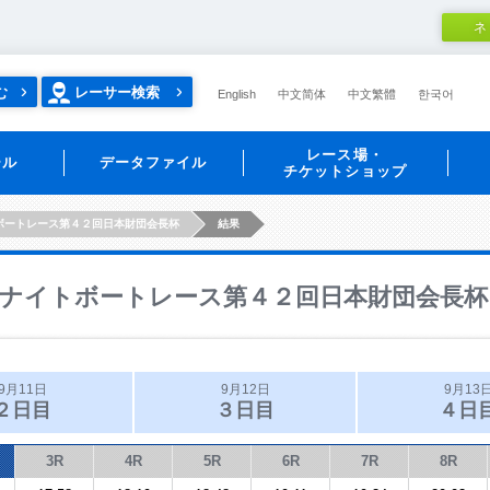
ネ
む
レーサー検索
English
中文简体
中文繁體
한국어
レース場・
ール
データファイル
チケットショップ
ボートレース第４２回日本財団会長杯
結果
ナイトボートレース第４２回日本財団会長杯
9月11日
9月12日
9月13
２日目
３日目
４日
3R
4R
5R
6R
7R
8R