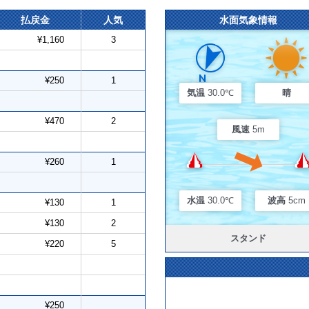
払戻金
人気
水面気象情報
¥1,160
3
¥250
1
気温
30.0℃
晴
¥470
2
風速
5m
¥260
1
水温
30.0℃
波高
5cm
¥130
1
¥130
2
スタンド
¥220
5
¥250