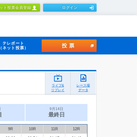
ット投票会員登録
ログイン
テレボート
投票
（ネット投票）
ライブ&
レース場
リプレイ
データ
日
9月14日
目
最終日
9R
10R
11R
12R