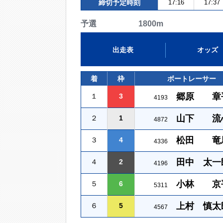
締切予定時刻
17:16
17:37
予選 1800m
出走表
オッズ
着
枠
ボートレーサー
郷原 章
１
3
4193
山下 流
２
1
4872
松田 竜
３
4
4336
田中 太一
４
2
4196
小林 京
５
6
5311
上村 慎太
６
5
4567