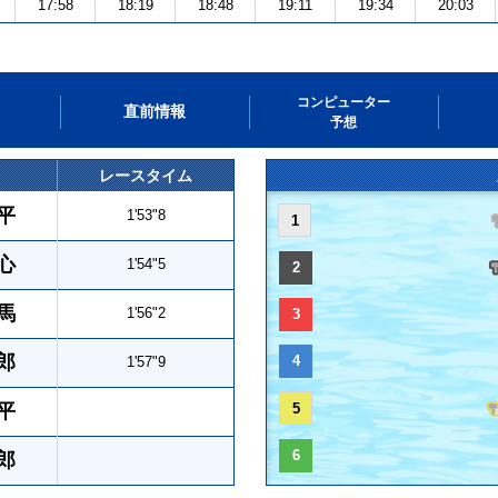
17:58
18:19
18:48
19:11
19:34
20:03
コンピューター
直前情報
予想
レースタイム
平
1'53"8
1
心
1'54"5
2
馬
1'56"2
3
郎
4
1'57"9
平
5
6
郎