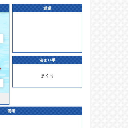
返還
決まり手
まくり
備考