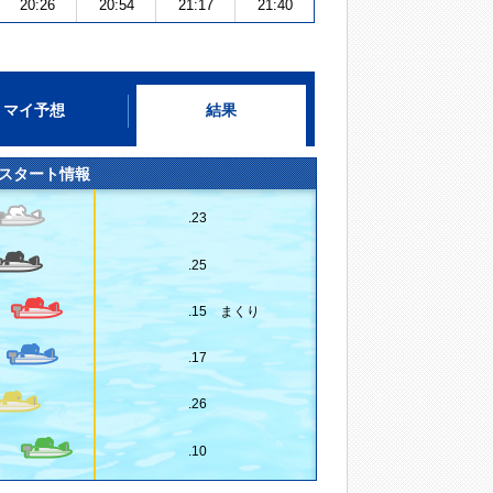
20:26
20:54
21:17
21:40
マイ予想
結果
スタート情報
.23
.25
.15 まくり
.17
.26
.10