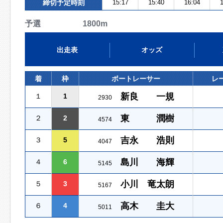
締切予定時刻
15:17
15:40
16:04
1
予選 1800m
出走表
オッズ
着
枠
ボートレーサー
レ
新良 一規
１
1
2930
東 潤樹
２
2
4574
吉永 浩則
３
5
4047
島川 海輝
４
6
5145
小川 竜太朗
５
3
5167
高木 圭大
６
4
5011