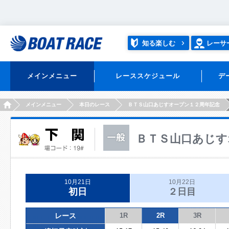
知る楽しむ
レーサ
メインメニュー
レーススケジュール
デ
HOME
メインメニュー
本日のレース
ＢＴＳ山口あじすオープン１２周年記念
ＢＴＳ山口あじす
10月21日
10月22日
初日
２日目
レース
1R
2R
3R